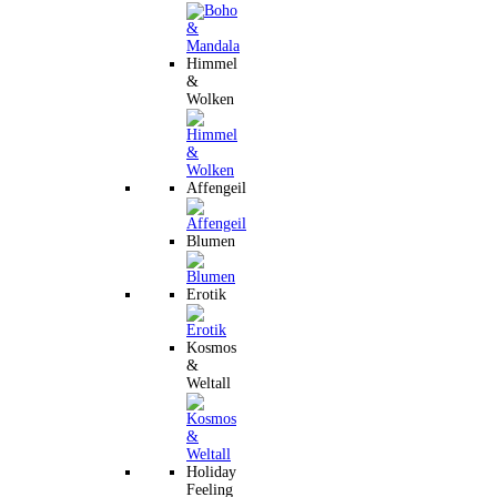
Himmel
&
Wolken
Affengeil
Blumen
Erotik
Kosmos
&
Weltall
Holiday
Feeling