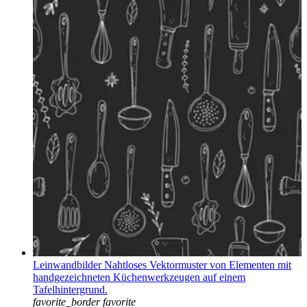
Leinwandbilder Nahtloses Vektormuster von Elementen mit
handgezeichneten Küchenwerkzeugen auf einem
Tafelhintergrund.
favorite_border
favorite