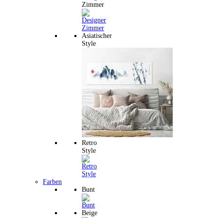
Zimmer
Asiatischer
Style
Retro
Style
Farben
Bunt
Beige