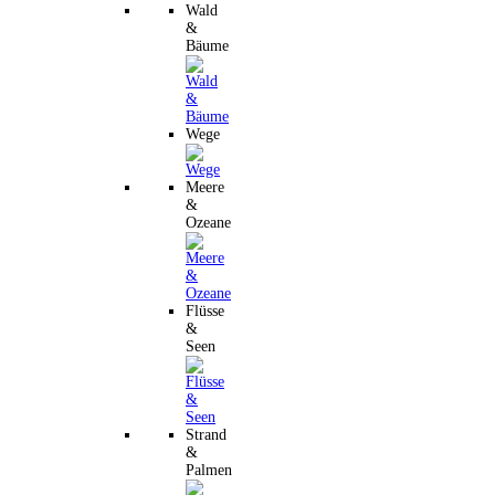
Wald
&
Bäume
Wege
Meere
&
Ozeane
Flüsse
&
Seen
Strand
&
Palmen