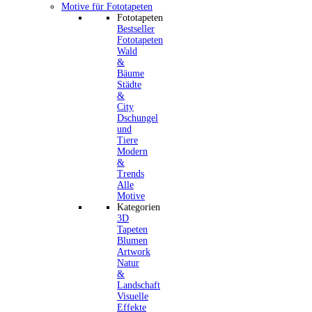
Motive für Fototapeten
Fototapeten
Bestseller
Fototapeten
Wald
&
Bäume
Städte
&
City
Dschungel
und
Tiere
Modern
&
Trends
Alle
Motive
Kategorien
3D
Tapeten
Blumen
Artwork
Natur
&
Landschaft
Visuelle
Effekte