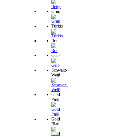
Grün
Türkis
Rot
Gelb
Schwarz-
Weiß
Gold
Pink
Gold
Blau