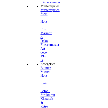
Kinderzimmer
Mustertapeten
Mustertapeten
Stein
|
Holz
|
Rost
Marmor
&
Deko
Fliesenmuster
Art
déco
1920
´s
Kategorien
Blumen
Muster
Holz
|
Stein
|
Beton-
Strukturen
Klassisch
&
Retro