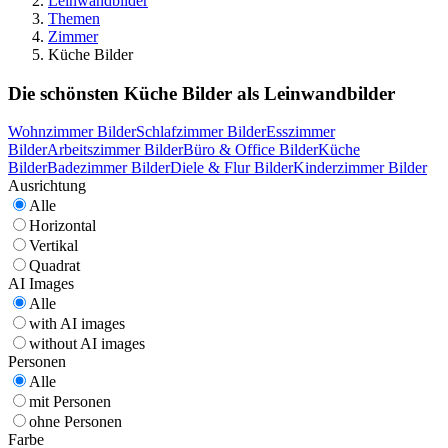
Leinwandbilder
Themen
Zimmer
Küche Bilder
Die schönsten Küche Bilder als Leinwandbilder
Wohnzimmer Bilder
Schlafzimmer Bilder
Esszimmer
Bilder
Arbeitszimmer Bilder
Büro & Office Bilder
Küche
Bilder
Badezimmer Bilder
Diele & Flur Bilder
Kinderzimmer Bilder
Ausrichtung
Alle
Horizontal
Vertikal
Quadrat
AI Images
Alle
with AI images
without AI images
Personen
Alle
mit Personen
ohne Personen
Farbe