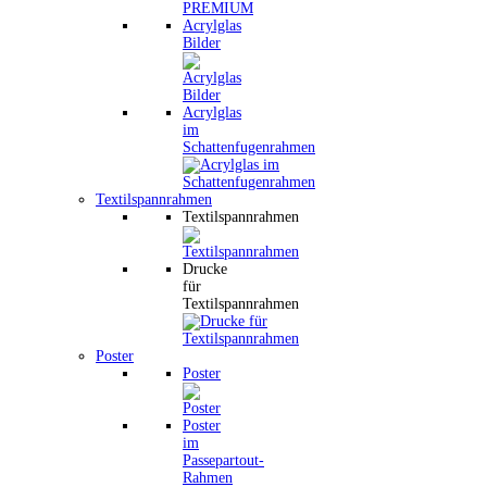
Acrylglas
Bilder
Acrylglas
im
Schattenfugenrahmen
Textilspannrahmen
Textilspannrahmen
Drucke
für
Textilspannrahmen
Poster
Poster
Poster
im
Passepartout-
Rahmen