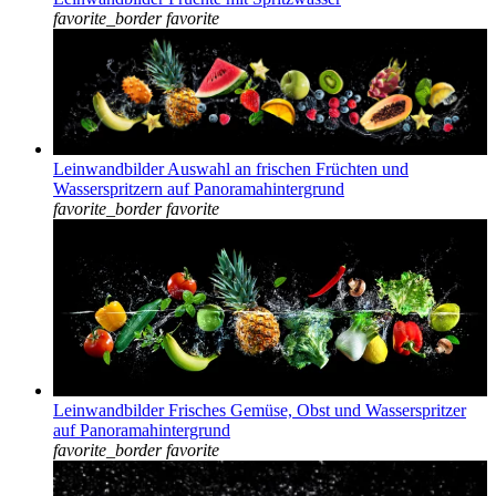
favorite_border
favorite
Leinwandbilder Auswahl an frischen Früchten und
Wasserspritzern auf Panoramahintergrund
favorite_border
favorite
Leinwandbilder Frisches Gemüse, Obst und Wasserspritzer
auf Panoramahintergrund
favorite_border
favorite