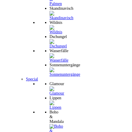
Skandinavisch
Wildnis
Dschungel
Wasserfälle
Sonnenuntergänge
Special
Glamour
Lippen
Boho
&
Mandala