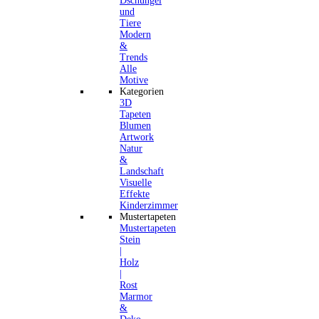
Dschungel
und
Tiere
Modern
&
Trends
Alle
Motive
Kategorien
3D
Tapeten
Blumen
Artwork
Natur
&
Landschaft
Visuelle
Effekte
Kinderzimmer
Mustertapeten
Mustertapeten
Stein
|
Holz
|
Rost
Marmor
&