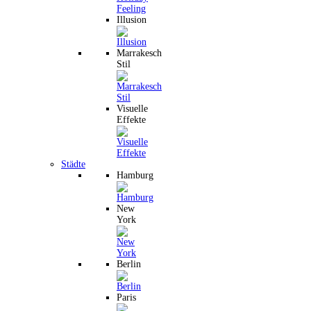
Illusion
Marrakesch
Stil
Visuelle
Effekte
Städte
Hamburg
New
York
Berlin
Paris