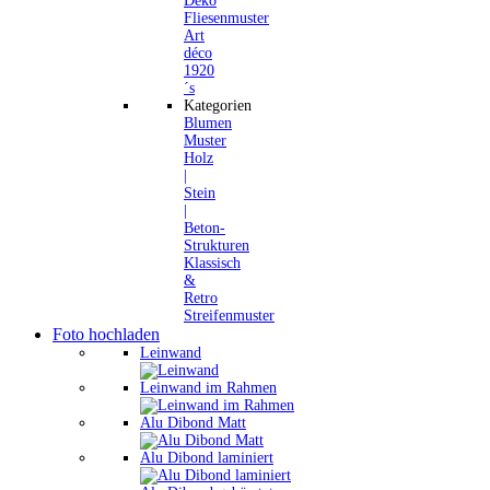
Deko
Fliesenmuster
Art
déco
1920
´s
Kategorien
Blumen
Muster
Holz
|
Stein
|
Beton-
Strukturen
Klassisch
&
Retro
Streifenmuster
Foto hochladen
Leinwand
Leinwand im Rahmen
Alu Dibond Matt
Alu Dibond laminiert