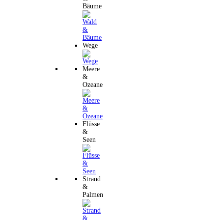
Bäume
Wege
Meere
&
Ozeane
Flüsse
&
Seen
Strand
&
Palmen