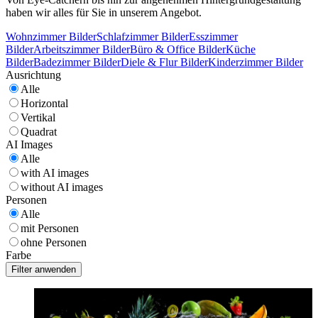
haben wir alles für Sie in unserem Angebot.
Wohnzimmer Bilder
Schlafzimmer Bilder
Esszimmer
Bilder
Arbeitszimmer Bilder
Büro & Office Bilder
Küche
Bilder
Badezimmer Bilder
Diele & Flur Bilder
Kinderzimmer Bilder
Ausrichtung
Alle
Horizontal
Vertikal
Quadrat
AI Images
Alle
with AI images
without AI images
Personen
Alle
mit Personen
ohne Personen
Farbe