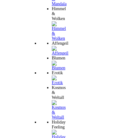
Himmel
&
Wolken
Affengeil
Blumen
Erotik
Kosmos
&
Weltall
Holiday
Feeling