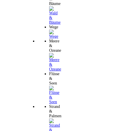
Bäume
Wege
Meere
&
Ozeane
Flüsse
&
Seen
Strand
&
Palmen