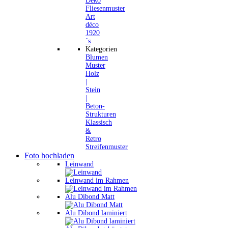
Deko
Fliesenmuster
Art
déco
1920
´s
Kategorien
Blumen
Muster
Holz
|
Stein
|
Beton-
Strukturen
Klassisch
&
Retro
Streifenmuster
Foto hochladen
Leinwand
Leinwand im Rahmen
Alu Dibond Matt
Alu Dibond laminiert