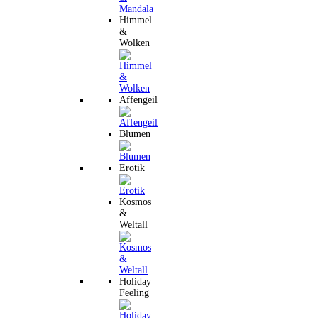
Himmel
&
Wolken
Affengeil
Blumen
Erotik
Kosmos
&
Weltall
Holiday
Feeling