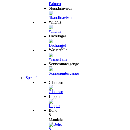
Skandinavisch
Wildnis
Dschungel
Wasserfälle
Sonnenuntergänge
Special
Glamour
Lippen
Boho
&
Mandala