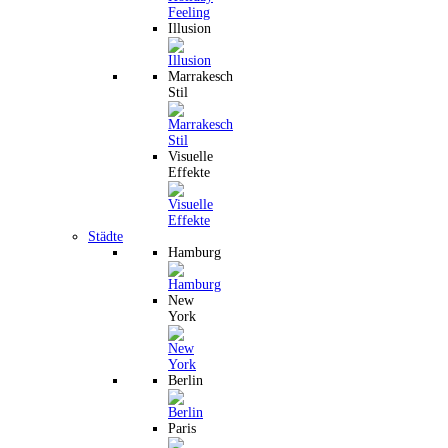
Illusion
Marrakesch
Stil
Visuelle
Effekte
Städte
Hamburg
New
York
Berlin
Paris