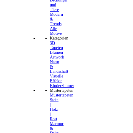
Dschungel
und
Tiere
Modern
&
Trends
Alle
Motive
Kategorien
3D
Tapeten
Blumen
Artwork
Natur
&
Landschaft
Visuelle
Effekte
Kinderzimmer
Mustertapeten
Mustertapeten
Stein
|
Holz
|
Rost
Marmor
&