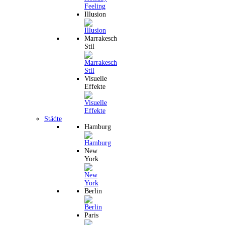
Illusion
Marrakesch
Stil
Visuelle
Effekte
Städte
Hamburg
New
York
Berlin
Paris