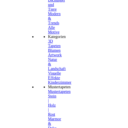
Dschungel
und
Tiere
Modern
&
Trends
Alle
Motive
Kategorien
3D
Tapeten
Blumen
Artwork
Natur
&
Landschaft
Visuelle
Effekte
Kinderzimmer
Mustertapeten
Mustertapeten
Stein
|
Holz
|
Rost
Marmor
&