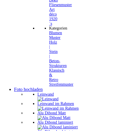
Deko
Fliesenmuster
Art
déco
1920
´s
Kategorien
Blumen
Muster
Holz
|
Stein
|
Beton-
Strukturen
Klassisch
&
Retro
Streifenmuster
Foto hochladen
Leinwand
Leinwand im Rahmen
Alu Dibond Matt
Alu Dibond laminiert