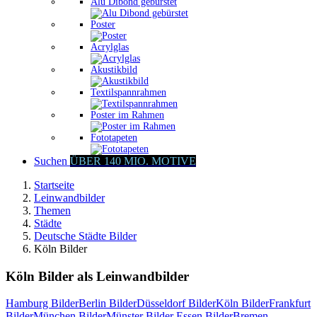
Alu Dibond gebürstet
Poster
Acrylglas
Akustikbild
Textilspannrahmen
Poster im Rahmen
Fototapeten
Suchen
ÜBER 140 MIO. MOTIVE
Startseite
Leinwandbilder
Themen
Städte
Deutsche Städte Bilder
Köln Bilder
Köln Bilder als Leinwandbilder
Hamburg Bilder
Berlin Bilder
Düsseldorf Bilder
Köln Bilder
Frankfurt
Bilder
München Bilder
Münster Bilder
Essen Bilder
Bremen