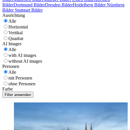
Bilder
Dortmund Bilder
Dresden Bilder
Heidelberg Bilder
Nürnberg
Bilder
Stuttgart Bilder
Ausrichtung
Alle
Horizontal
Vertikal
Quadrat
AI Images
Alle
with AI images
without AI images
Personen
Alle
mit Personen
ohne Personen
Farbe