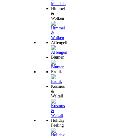
Himmel
&
Wolken
Affengeil
Blumen
Erotik
Kosmos
&
Weltall
Holiday
Feeling