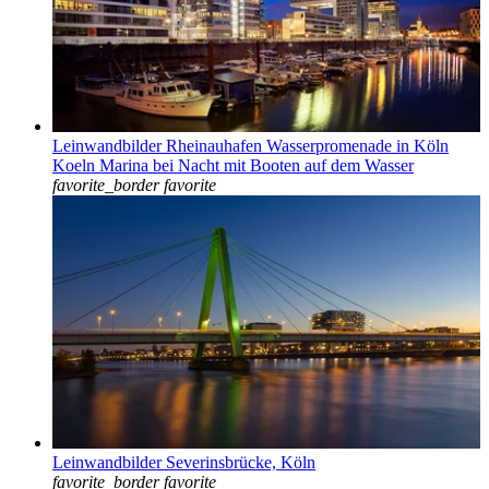
Leinwandbilder Rheinauhafen Wasserpromenade in Köln
Koeln Marina bei Nacht mit Booten auf dem Wasser
favorite_border
favorite
Leinwandbilder Severinsbrücke, Köln
favorite_border
favorite