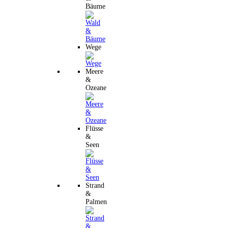
Bäume
Wege
Meere
&
Ozeane
Flüsse
&
Seen
Strand
&
Palmen