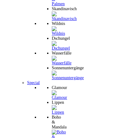
Skandinavisch
Wildnis
Dschungel
Wasserfälle
Sonnenuntergänge
Special
Glamour
Lippen
Boho
&
Mandala