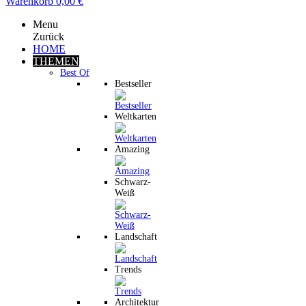
Warenkorb
0,00 €
Menu
Zurück
HOME
THEMEN
Best Of
Bestseller
Weltkarten
Amazing
Schwarz-
Weiß
Landschaft
Trends
Architektur