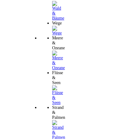
Wege
Meere
&
Ozeane
Flüsse
&
Seen
Strand
&
Palmen