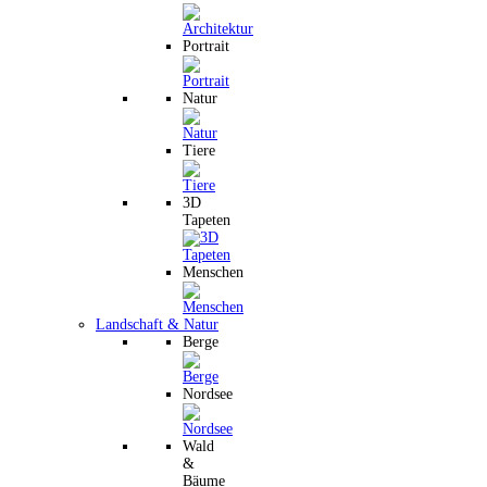
Portrait
Natur
Tiere
3D
Tapeten
Menschen
Landschaft & Natur
Berge
Nordsee
Wald
&
Bäume