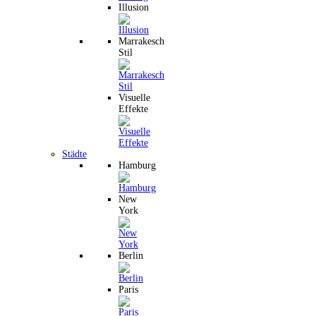
Illusion
Marrakesch
Stil
Visuelle
Effekte
Städte
Hamburg
New
York
Berlin
Paris