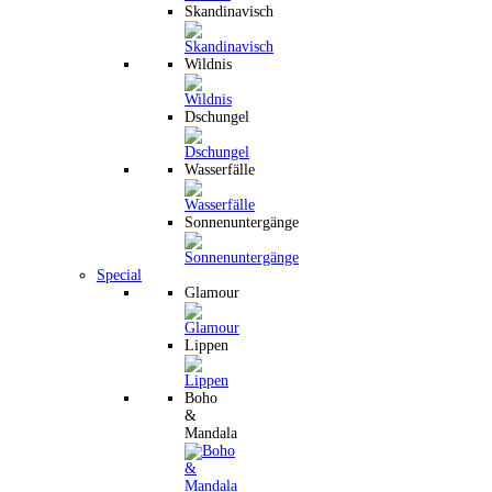
Skandinavisch
Wildnis
Dschungel
Wasserfälle
Sonnenuntergänge
Special
Glamour
Lippen
Boho
&
Mandala