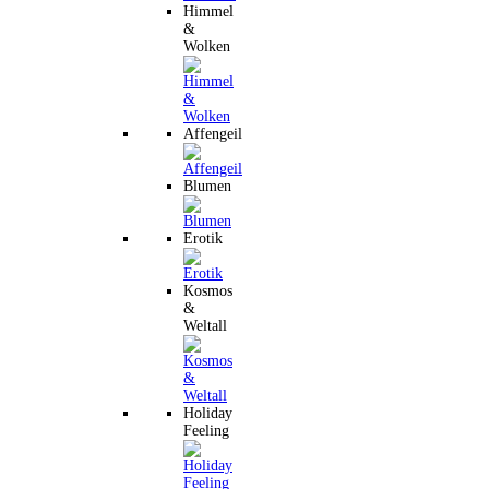
Himmel
&
Wolken
Affengeil
Blumen
Erotik
Kosmos
&
Weltall
Holiday
Feeling