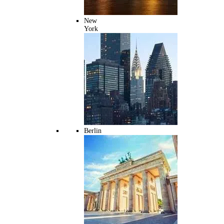
New
York
Berlin