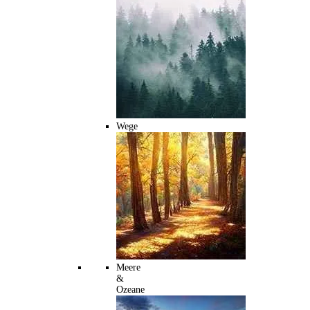
Wege
Meere
&
Ozeane