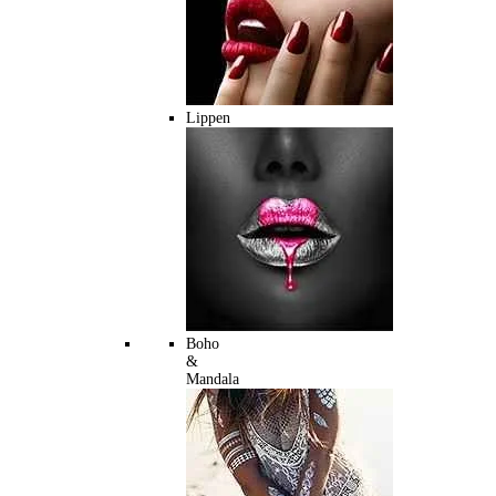
Lippen
Boho
&
Mandala