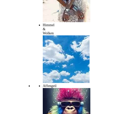
Himmel
&
Wolken
Affengeil