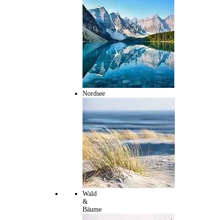
Nordsee
Wald
&
Bäume