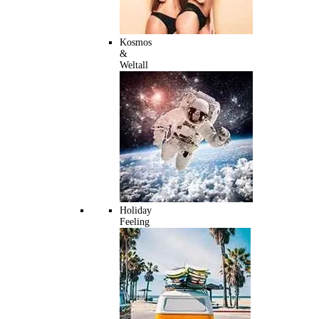
Kosmos
&
Weltall
Holiday
Feeling