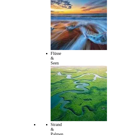
Flüsse
&
Seen
Strand
&
Palmen