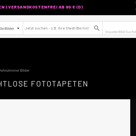
 | VERSANDKOSTENFREI AB 90 € (D)

lle Bilder
Visuelle Bild Such
ohnzimmer Bilder
HTLOSE FOTOTAPETEN