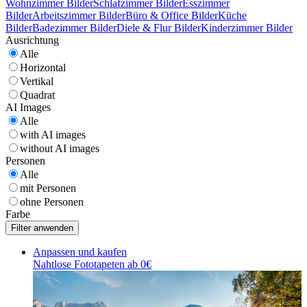
Wohnzimmer Bilder
Schlafzimmer Bilder
Esszimmer
Bilder
Arbeitszimmer Bilder
Büro & Office Bilder
Küche
Bilder
Badezimmer Bilder
Diele & Flur Bilder
Kinderzimmer Bilder
Ausrichtung
Alle
Horizontal
Vertikal
Quadrat
AI Images
Alle
with AI images
without AI images
Personen
Alle
mit Personen
ohne Personen
Farbe
Anpassen und kaufen
Nahtlose Fototapeten ab 0€