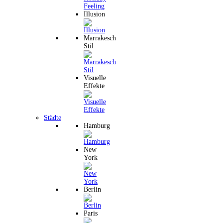
Illusion
Marrakesch
Stil
Visuelle
Effekte
Städte
Hamburg
New
York
Berlin
Paris