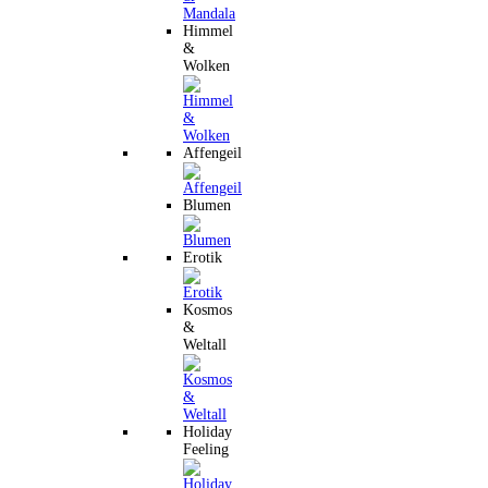
Himmel
&
Wolken
Affengeil
Blumen
Erotik
Kosmos
&
Weltall
Holiday
Feeling