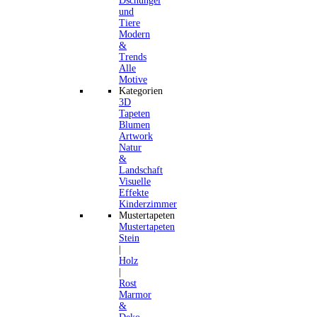
Dschungel
und
Tiere
Modern
&
Trends
Alle
Motive
Kategorien
3D
Tapeten
Blumen
Artwork
Natur
&
Landschaft
Visuelle
Effekte
Kinderzimmer
Mustertapeten
Mustertapeten
Stein
|
Holz
|
Rost
Marmor
&