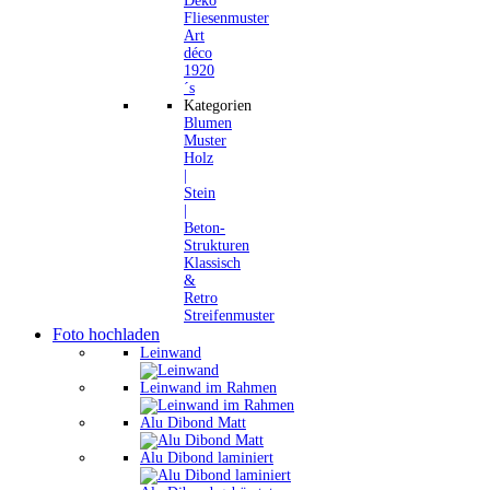
Deko
Fliesenmuster
Art
déco
1920
´s
Kategorien
Blumen
Muster
Holz
|
Stein
|
Beton-
Strukturen
Klassisch
&
Retro
Streifenmuster
Foto hochladen
Leinwand
Leinwand im Rahmen
Alu Dibond Matt
Alu Dibond laminiert