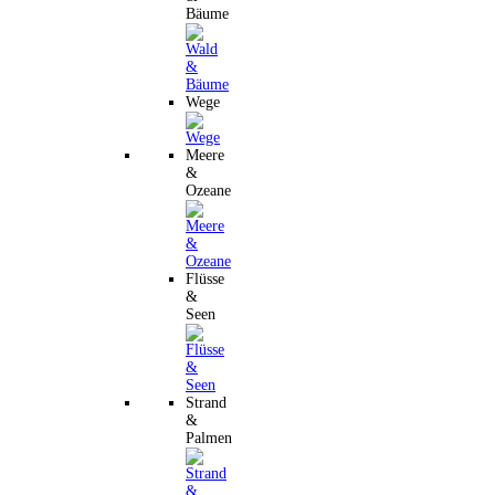
Bäume
Wege
Meere
&
Ozeane
Flüsse
&
Seen
Strand
&
Palmen