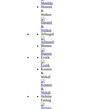
Himmel
&
Wolken
Affengeil
Blumen
Erotik
Kosmos
&
Weltall
Holiday
Feeling