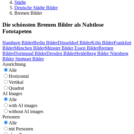
Städte
Deutsche Städte Bilder
Bremen Bilder
Die schönsten Bremen Bilder als Nahtlose
Fototapeten
Hamburg Bilder
Berlin Bilder
Düsseldorf Bilder
Köln Bilder
Frankfurt
Bilder
München Bilder
Münster Bilder
Essen Bilder
Bremen
Bilder
Dortmund Bilder
Dresden Bilder
Heidelberg Bilder
Nürnberg
Bilder
Stuttgart Bilder
Ausrichtung
Alle
Horizontal
Vertikal
Quadrat
AI Images
Alle
with AI images
without AI images
Personen
Alle
mit Personen