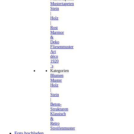
Mustertapeten
Stein
|
Holz
|
Rost
Marmor
&
Deko
Fliesenmuster
Art
déco
1920
´s
Kategorien
Blumen
Muster
Holz
|
Stein
|
Beton-
Strukturen
Klassisch
&
Retro
Streifenmuster
Foto hochladen