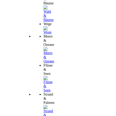
Bäume
Wege
Meere
&
Ozeane
Flüsse
&
Seen
Strand
&
Palmen