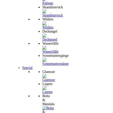
Skandinavisch
Wildnis
Dschungel
Wasserfälle
Sonnenuntergänge
Special
Glamour
Lippen
Boho
&
Mandala