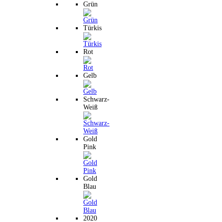
Grün
Türkis
Rot
Gelb
Schwarz-
Weiß
Gold
Pink
Gold
Blau
2020