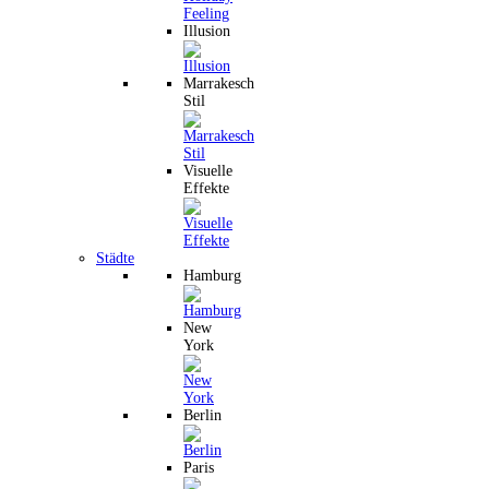
Illusion
Marrakesch
Stil
Visuelle
Effekte
Städte
Hamburg
New
York
Berlin
Paris