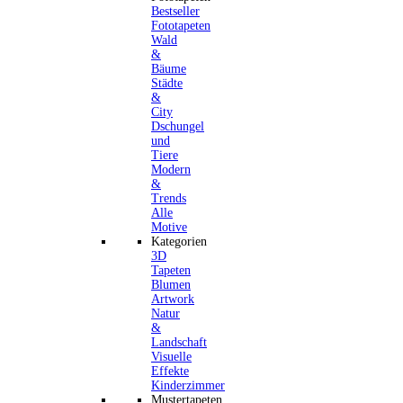
Bestseller
Fototapeten
Wald
&
Bäume
Städte
&
City
Dschungel
und
Tiere
Modern
&
Trends
Alle
Motive
Kategorien
3D
Tapeten
Blumen
Artwork
Natur
&
Landschaft
Visuelle
Effekte
Kinderzimmer
Mustertapeten