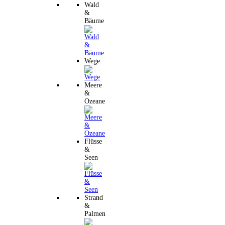
Wald
&
Bäume
Wege
Meere
&
Ozeane
Flüsse
&
Seen
Strand
&
Palmen