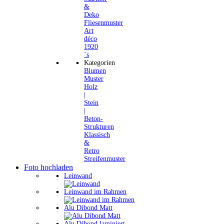
&
Deko
Fliesenmuster
Art
déco
1920
´s
Kategorien
Blumen
Muster
Holz
|
Stein
|
Beton-
Strukturen
Klassisch
&
Retro
Streifenmuster
Foto hochladen
Leinwand
Leinwand im Rahmen
Alu Dibond Matt
Alu Dibond laminiert