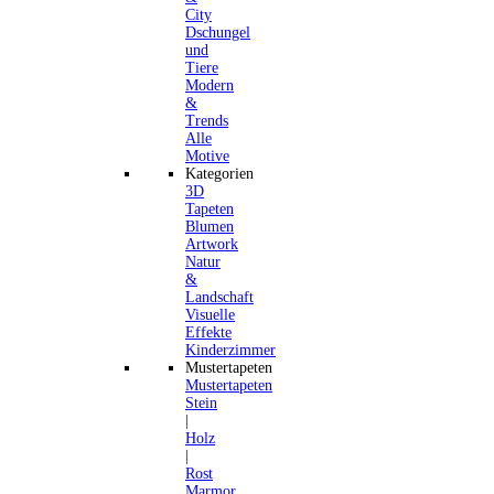
City
Dschungel
und
Tiere
Modern
&
Trends
Alle
Motive
Kategorien
3D
Tapeten
Blumen
Artwork
Natur
&
Landschaft
Visuelle
Effekte
Kinderzimmer
Mustertapeten
Mustertapeten
Stein
|
Holz
|
Rost
Marmor