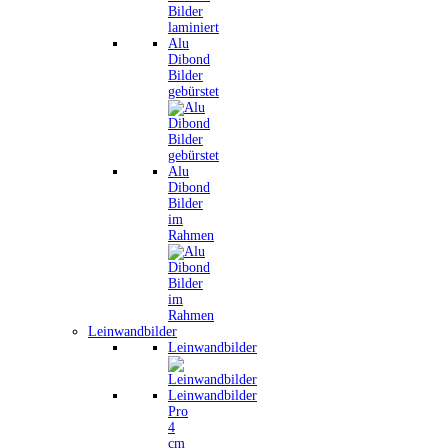
Alu
Dibond
Bilder
gebürstet
Alu
Dibond
Bilder
im
Rahmen
Leinwandbilder
Leinwandbilder
Leinwandbilder
Pro
4
cm