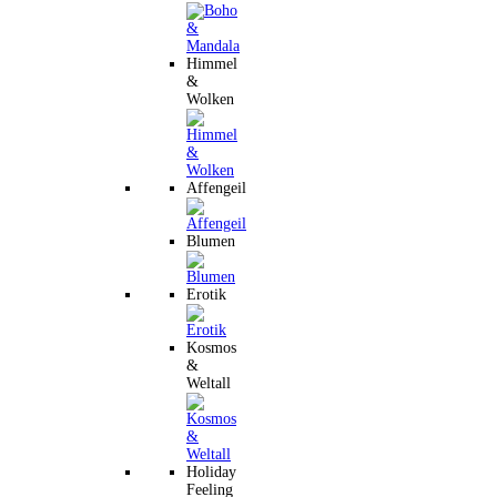
Himmel
&
Wolken
Affengeil
Blumen
Erotik
Kosmos
&
Weltall
Holiday
Feeling