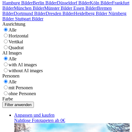
Hamburg Bilder
Berlin Bilder
Düsseldorf Bilder
Köln Bilder
Frankfurt
Bilder
München Bilder
Münster Bilder
Essen Bilder
Bremen
Bilder
Dortmund Bilder
Dresden Bilder
Heidelberg Bilder
Nürnberg
Bilder
Stuttgart Bilder
Ausrichtung
Alle
Horizontal
Vertikal
Quadrat
AI Images
Alle
with AI images
without AI images
Personen
Alle
mit Personen
ohne Personen
Farbe
Anpassen und kaufen
Nahtlose Fototapeten ab 0€