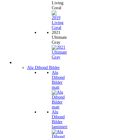
Living
Coral
2021
Ultimate
Gray
Wandbilder
Alu Dibond Bilder
Alu
Dibond
Bilder
matt
Alu
Dibond
Bilder
laminiert