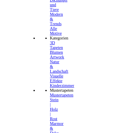
Dschungel
und
Tiere
Modern
&
Trends
Alle
Motive
Kategorien
3D
Tapeten
Blumen
Artwork
Natur
&
Landschaft
Visuelle
Effekte
Kinderzimmer
Mustertapeten
Mustertapeten
Stein
|
Holz
|
Rost
Marmor
&