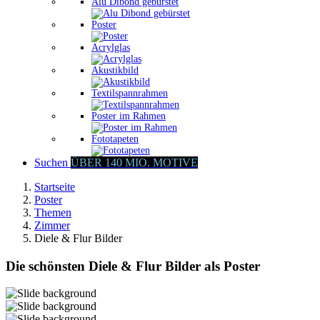
Alu Dibond gebürstet
Poster
Acrylglas
Akustikbild
Textilspannrahmen
Poster im Rahmen
Fototapeten
Suchen
ÜBER 140 MIO. MOTIVE
Startseite
Poster
Themen
Zimmer
Diele & Flur Bilder
Die schönsten Diele & Flur Bilder als Poster