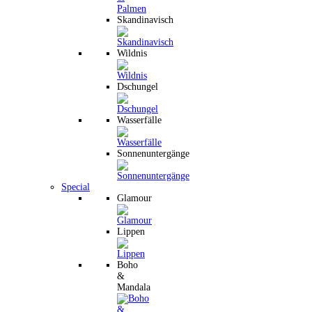
Skandinavisch
Wildnis
Dschungel
Wasserfälle
Sonnenuntergänge
Special
Glamour
Lippen
Boho
&
Mandala