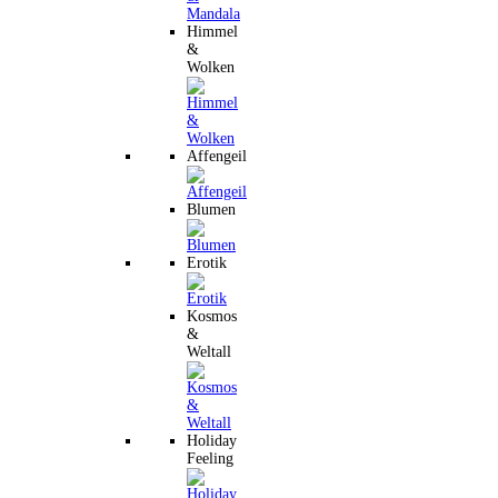
Himmel
&
Wolken
Affengeil
Blumen
Erotik
Kosmos
&
Weltall
Holiday
Feeling