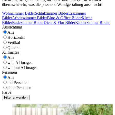
überrascht sein, was die passende Wandgestaltung ausamacht!
Wohnzimmer Bilder
Schlafzimmer Bilder
Esszimmer
Bilder
Arbeitszimmer Bilder
Büro & Office Bilder
Küche
Bilder
Badezimmer Bilder
Diele & Flur Bilder
Kinderzimmer Bilder
Ausrichtung
Alle
Horizontal
Vertikal
Quadrat
AI Images
Alle
with AI images
without AI images
Personen
Alle
mit Personen
ohne Personen
Farbe