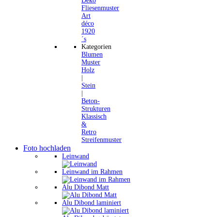
Deko
Fliesenmuster
Art
déco
1920
´s
Kategorien
Blumen
Muster
Holz
|
Stein
|
Beton-
Strukturen
Klassisch
&
Retro
Streifenmuster
Foto hochladen
Leinwand
Leinwand im Rahmen
Alu Dibond Matt
Alu Dibond laminiert