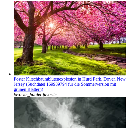
Poster Kirschbaumblütenexplosion in Hurd Park, Dover, New
Jersey (Suchdatei 169989794 für die Sommerversion mit
grünen Blättern)
favorite_border
favorite