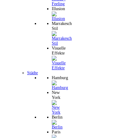
Illusion
Marrakesch
Stil
Visuelle
Effekte
Städte
Hamburg
New
York
Berlin
Paris