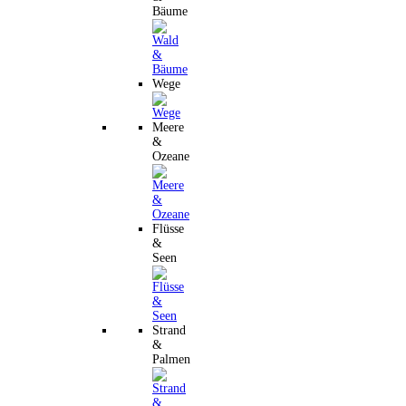
Bäume
Wege
Meere
&
Ozeane
Flüsse
&
Seen
Strand
&
Palmen