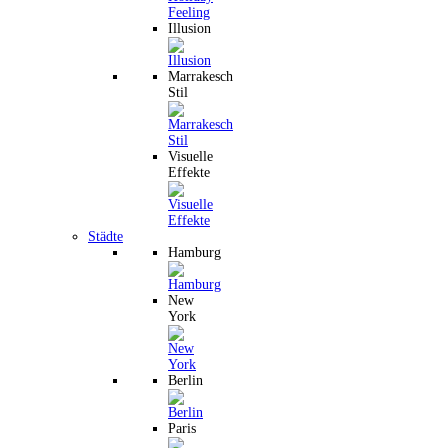
Illusion
Marrakesch
Stil
Visuelle
Effekte
Städte
Hamburg
New
York
Berlin
Paris