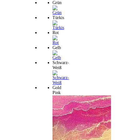
Grün
Türkis
Rot
Gelb
Schwarz-
Weiß
Gold
Pink