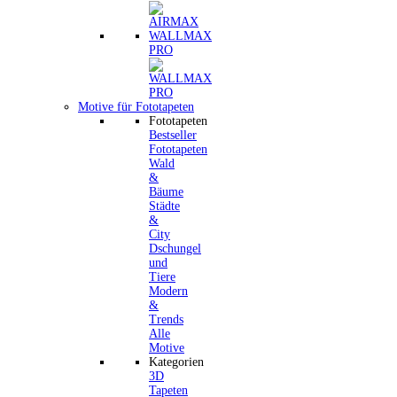
WALLMAX
PRO
Motive für Fototapeten
Fototapeten
Bestseller
Fototapeten
Wald
&
Bäume
Städte
&
City
Dschungel
und
Tiere
Modern
&
Trends
Alle
Motive
Kategorien
3D
Tapeten