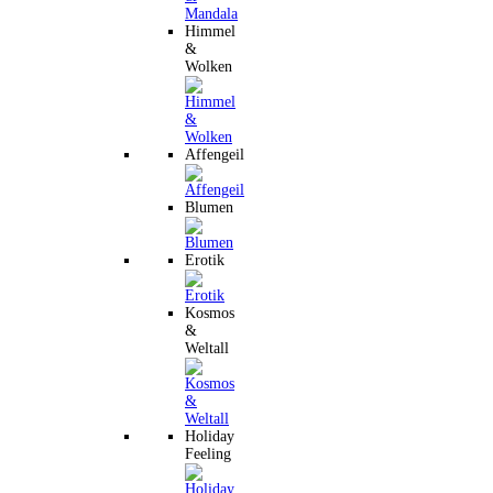
Himmel
&
Wolken
Affengeil
Blumen
Erotik
Kosmos
&
Weltall
Holiday
Feeling