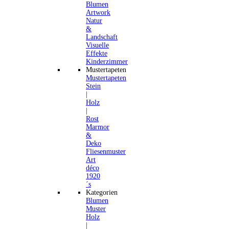
Blumen
Artwork
Natur
&
Landschaft
Visuelle
Effekte
Kinderzimmer
Mustertapeten
Mustertapeten
Stein
|
Holz
|
Rost
Marmor
&
Deko
Fliesenmuster
Art
déco
1920
´s
Kategorien
Blumen
Muster
Holz
|