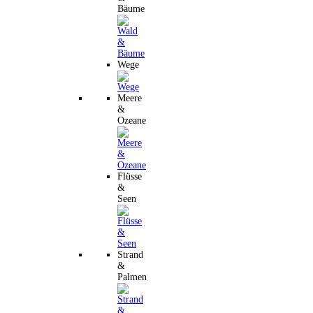
Bäume
Wege
Meere
&
Ozeane
Flüsse
&
Seen
Strand
&
Palmen