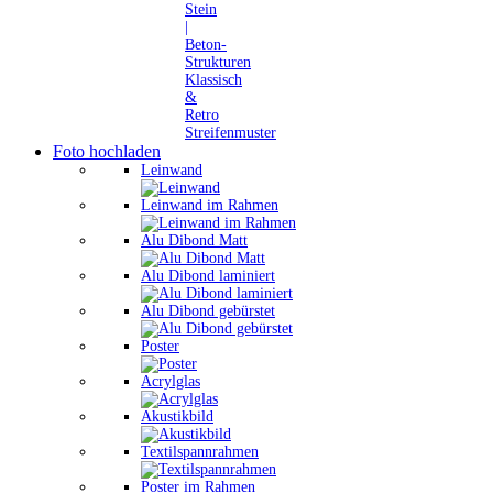
Stein
|
Beton-
Strukturen
Klassisch
&
Retro
Streifenmuster
Foto hochladen
Leinwand
Leinwand im Rahmen
Alu Dibond Matt
Alu Dibond laminiert
Alu Dibond gebürstet
Poster
Acrylglas
Akustikbild
Textilspannrahmen
Poster im Rahmen