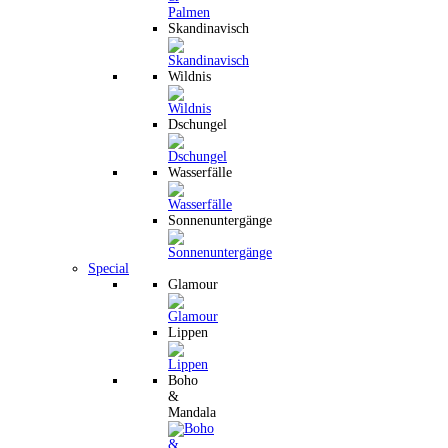
Skandinavisch
Wildnis
Dschungel
Wasserfälle
Sonnenuntergänge
Special
Glamour
Lippen
Boho
&
Mandala