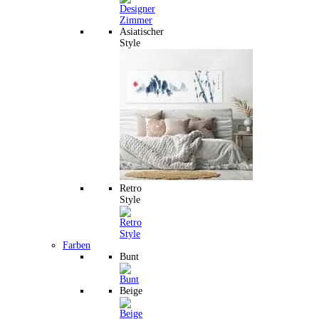
Asiatischer
Style
Retro
Style
Farben
Bunt
Beige