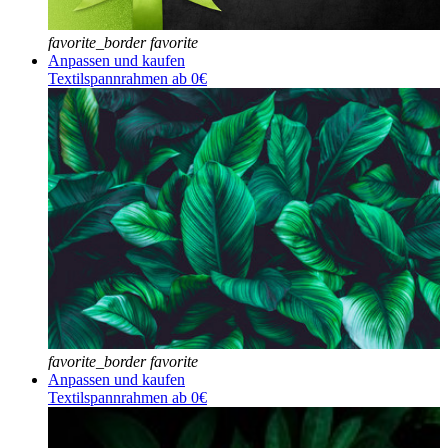
favorite_border
favorite
Anpassen und kaufen
Textilspannrahmen ab 0€
favorite_border
favorite
Anpassen und kaufen
Textilspannrahmen ab 0€