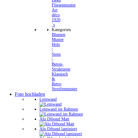
Deko
Fliesenmuster
Art
déco
1920
´s
Kategorien
Blumen
Muster
Holz
|
Stein
|
Beton-
Strukturen
Klassisch
&
Retro
Streifenmuster
Foto hochladen
Leinwand
Leinwand im Rahmen
Alu Dibond Matt
Alu Dibond laminiert