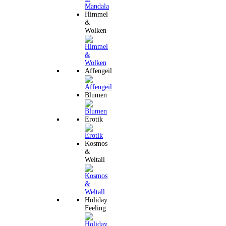
Himmel
&
Wolken
Affengeil
Blumen
Erotik
Kosmos
&
Weltall
Holiday
Feeling