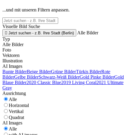
...und mit unseren Filtern anpassen.
Visuelle Bild Suche
Alle Bilder

Jetzt suchen - z.B. Ihre Stadt (Berlin)
Typ
Alle Bilder
Foto
Vektoren
Illustration
AI Images
Bunte Bilder
Beige Bilder
Grüne Bilder
Türkis Bilder
Rote
Bilder
Gelbe Bilder
Schwarz-Weiß Bilder
Gold Pinke Bilder
Gold
Blaue Bilder
2020 Classic Blue
2019 Living Coral
2021 Ultimate
Gray
Ausrichtung
Alle
Horizontal
Vertikal
Quadrat
AI Images
Alle
with AI images