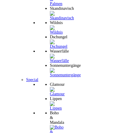
Skandinavisch
Wildnis
Dschungel
Wasserfälle
Sonnenuntergänge
Special
Glamour
Lippen
Boho
&
Mandala