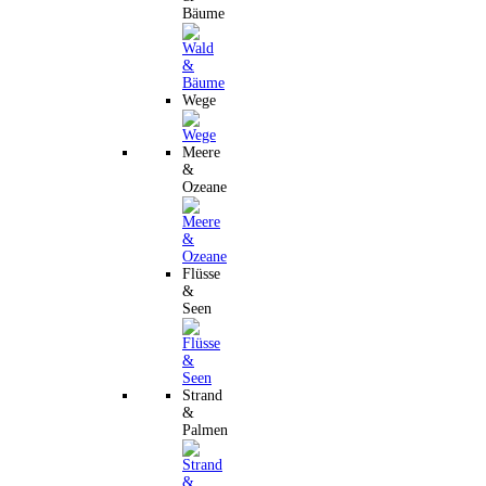
Bäume
Wege
Meere
&
Ozeane
Flüsse
&
Seen
Strand
&
Palmen