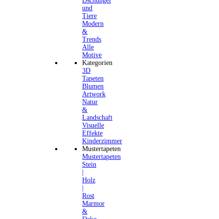
Dschungel
und
Tiere
Modern
&
Trends
Alle
Motive
Kategorien
3D
Tapeten
Blumen
Artwork
Natur
&
Landschaft
Visuelle
Effekte
Kinderzimmer
Mustertapeten
Mustertapeten
Stein
|
Holz
|
Rost
Marmor
&