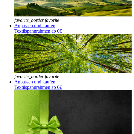
favorite_border
favorite
Anpassen und kaufen
Textilspannrahmen ab 0€
favorite_border
favorite
Anpassen und kaufen
Textilspannrahmen ab 0€