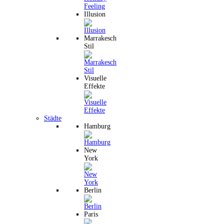
Illusion
Marrakesch
Stil
Visuelle
Effekte
Städte
Hamburg
New
York
Berlin
Paris