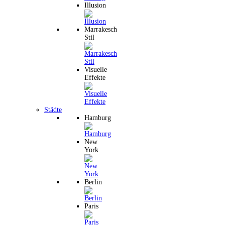
Illusion
Marrakesch
Stil
Visuelle
Effekte
Städte
Hamburg
New
York
Berlin
Paris