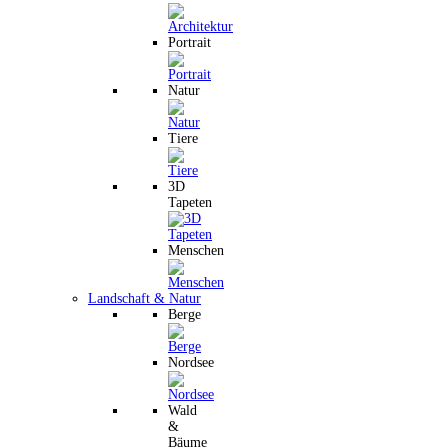
Portrait
Natur
Tiere
3D
Tapeten
Menschen
Landschaft & Natur
Berge
Nordsee
Wald
&
Bäume