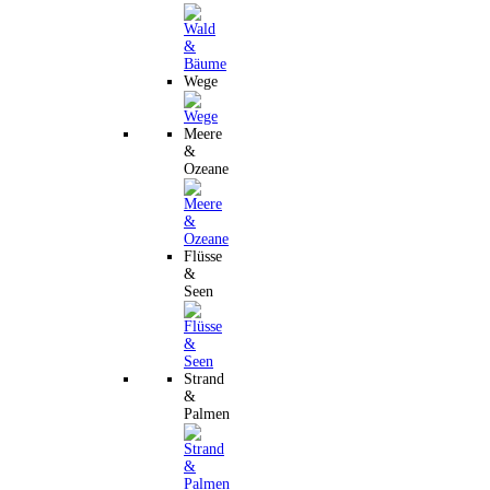
Wege
Meere
&
Ozeane
Flüsse
&
Seen
Strand
&
Palmen