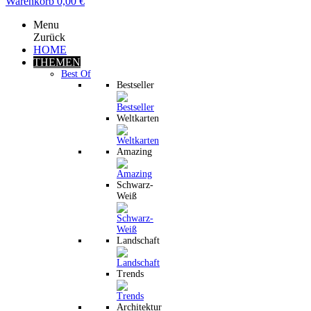
Warenkorb
0,00 €
Menu
Zurück
HOME
THEMEN
Best Of
Bestseller
Weltkarten
Amazing
Schwarz-
Weiß
Landschaft
Trends
Architektur