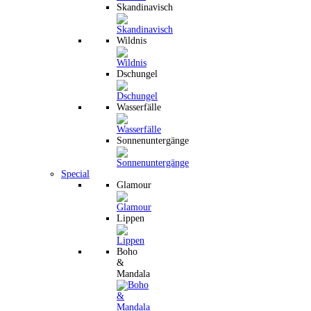
Skandinavisch
Wildnis
Dschungel
Wasserfälle
Sonnenuntergänge
Special
Glamour
Lippen
Boho
&
Mandala