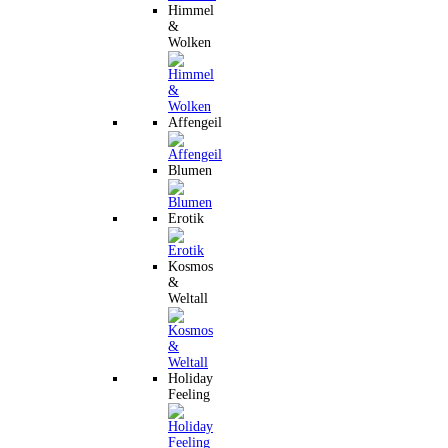
Himmel
&
Wolken
Affengeil
Blumen
Erotik
Kosmos
&
Weltall
Holiday
Feeling