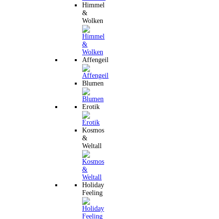
Himmel
&
Wolken
Affengeil
Blumen
Erotik
Kosmos
&
Weltall
Holiday
Feeling