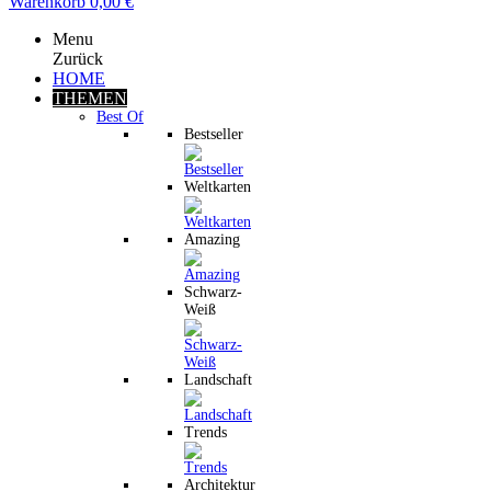
Warenkorb
0,00 €
Menu
Zurück
HOME
THEMEN
Best Of
Bestseller
Weltkarten
Amazing
Schwarz-
Weiß
Landschaft
Trends
Architektur