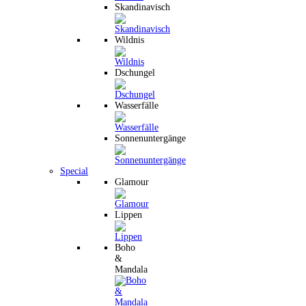
Skandinavisch
Wildnis
Dschungel
Wasserfälle
Sonnenuntergänge
Special
Glamour
Lippen
Boho
&
Mandala