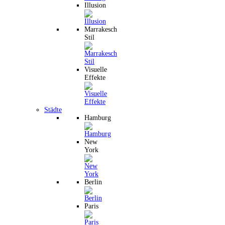
Illusion
Marrakesch
Stil
Visuelle
Effekte
Städte
Hamburg
New
York
Berlin
Paris