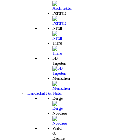
Portrait
Natur
Tiere
3D
Tapeten
Menschen
Landschaft & Natur
Berge
Nordsee
Wald
&
Bäume