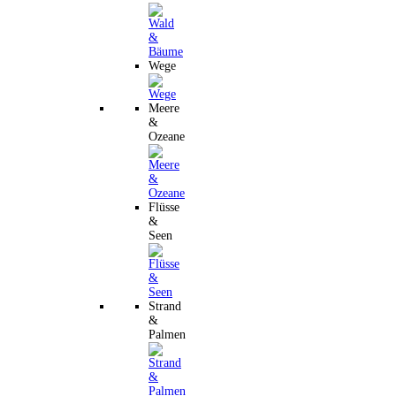
Wege
Meere
&
Ozeane
Flüsse
&
Seen
Strand
&
Palmen