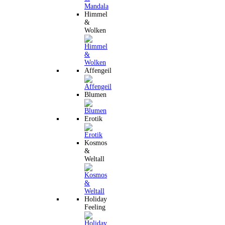
Himmel
&
Wolken
Affengeil
Blumen
Erotik
Kosmos
&
Weltall
Holiday
Feeling