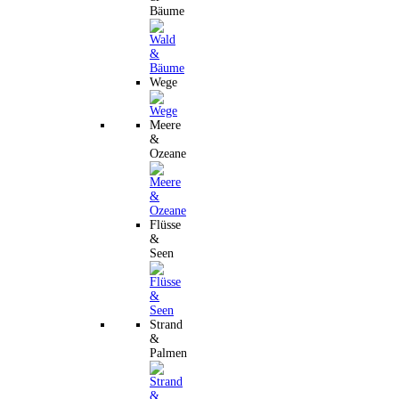
Bäume
Wege
Meere
&
Ozeane
Flüsse
&
Seen
Strand
&
Palmen