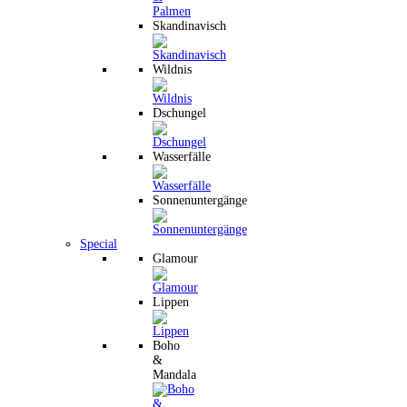
Skandinavisch
Wildnis
Dschungel
Wasserfälle
Sonnenuntergänge
Special
Glamour
Lippen
Boho
&
Mandala