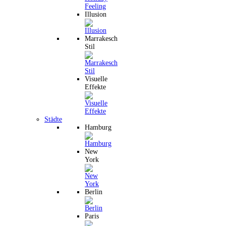
Illusion
Marrakesch
Stil
Visuelle
Effekte
Städte
Hamburg
New
York
Berlin
Paris