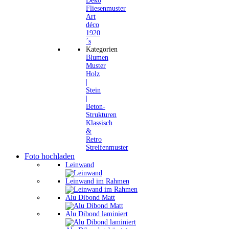
Deko
Fliesenmuster
Art
déco
1920
´s
Kategorien
Blumen
Muster
Holz
|
Stein
|
Beton-
Strukturen
Klassisch
&
Retro
Streifenmuster
Foto hochladen
Leinwand
Leinwand im Rahmen
Alu Dibond Matt
Alu Dibond laminiert