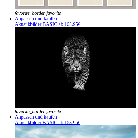
favorite_border
favorite
Anpassen und kaufen
Akustikbilder BASIC ab 168.95€
favorite_border
favorite
Anpassen und kaufen
Akustikbilder BASIC ab 168.95€