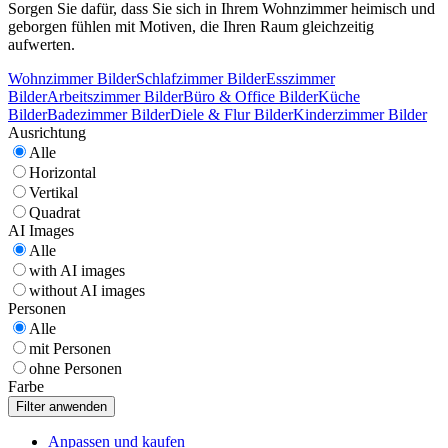
Sorgen Sie dafür, dass Sie sich in Ihrem Wohnzimmer heimisch und
geborgen fühlen mit Motiven, die Ihren Raum gleichzeitig
aufwerten.
Wohnzimmer Bilder
Schlafzimmer Bilder
Esszimmer
Bilder
Arbeitszimmer Bilder
Büro & Office Bilder
Küche
Bilder
Badezimmer Bilder
Diele & Flur Bilder
Kinderzimmer Bilder
Ausrichtung
Alle
Horizontal
Vertikal
Quadrat
AI Images
Alle
with AI images
without AI images
Personen
Alle
mit Personen
ohne Personen
Farbe
Anpassen und kaufen