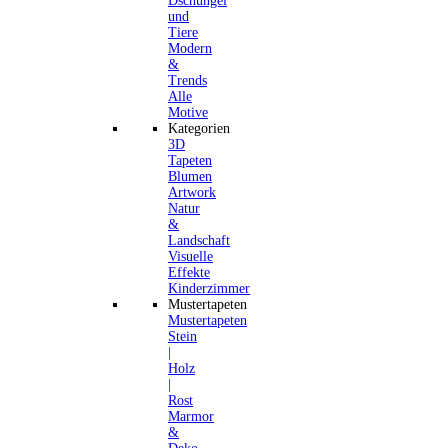
Dschungel
und
Tiere
Modern
&
Trends
Alle
Motive
Kategorien
3D
Tapeten
Blumen
Artwork
Natur
&
Landschaft
Visuelle
Effekte
Kinderzimmer
Mustertapeten
Mustertapeten
Stein
|
Holz
|
Rost
Marmor
&