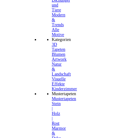
Dschungel
und
Tiere
Modern
&
Trends
Alle
Motive
Kategorien
3D
Tapeten
Blumen
Artwork
Natur
&
Landschaft
Visuelle
Effekte
Kinderzimmer
Mustertapeten
Mustertapeten
Stein
|
Holz
|
Rost
Marmor
&