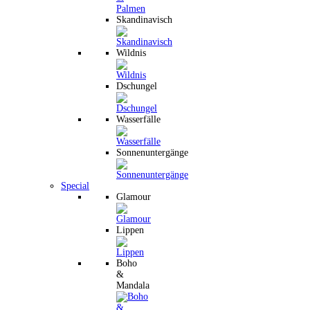
Skandinavisch
Wildnis
Dschungel
Wasserfälle
Sonnenuntergänge
Special
Glamour
Lippen
Boho
&
Mandala