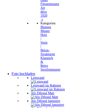
Deko
Fliesenmuster
Art
déco
1920
´s
Kategorien
Blumen
Muster
Holz
|
Stein
|
Beton-
Strukturen
Klassisch
&
Retro
Streifenmuster
Foto hochladen
Leinwand
Leinwand im Rahmen
Alu Dibond Matt
Alu Dibond laminiert