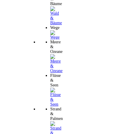
Bäume
Wege
Meere
&
Ozeane
Flüsse
&
Seen
Strand
&
Palmen