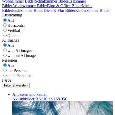
Wohnzimmer Bilder
Schlafzimmer Bilder
Esszimmer
Bilder
Arbeitszimmer Bilder
Büro & Office Bilder
Küche
Bilder
Badezimmer Bilder
Diele & Flur Bilder
Kinderzimmer Bilder
Ausrichtung
Alle
Horizontal
Vertikal
Quadrat
AI Images
Alle
with AI images
without AI images
Personen
Alle
mit Personen
ohne Personen
Farbe
Anpassen und kaufen
Akustikbilder BASIC ab 168.95€