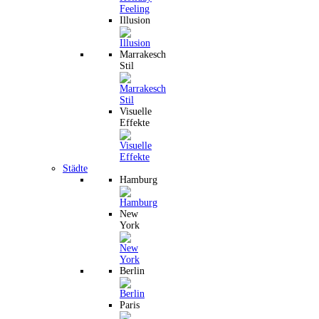
Illusion
Marrakesch
Stil
Visuelle
Effekte
Städte
Hamburg
New
York
Berlin
Paris