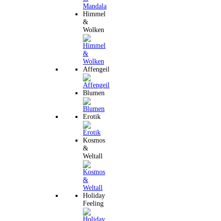
Himmel
&
Wolken
Affengeil
Blumen
Erotik
Kosmos
&
Weltall
Holiday
Feeling