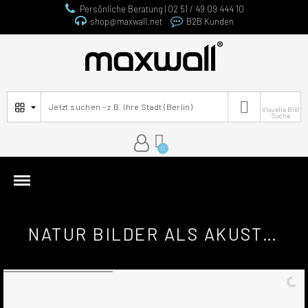
Persönliche Beratung | 02 51 / 49 09 444 10
shop@maxwall.net
B2B Kunden

Visuelle Bild
Suche
NATUR BILDER ALS AKUSTIKBILDER BASIC