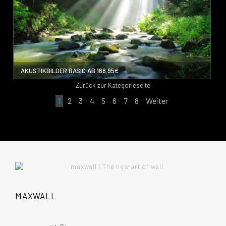
AKUSTIKBILDER BASIC AB 168.95€
Zurück zur Kategorieseite
1
2
3
4
5
6
7
8
Weiter
MAXWALL