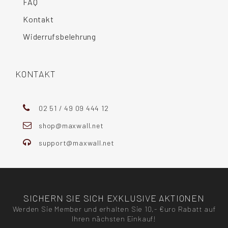
FAQ
Kontakt
Widerrufsbelehrung
KONTAKT
02 51 / 49 09 444 12
shop@maxwall.net
support@maxwall.net
SICHERN SIE SICH EXKLUSIVE AKTIONEN
Werden Sie Member und erhalten Sie 10,- €uro Rabatt auf
Ihren nächsten Einkauf!