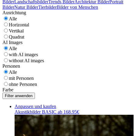
Bilder
Landschaftsbilder
Trends Bilder
Architektur Bilder
Portrait
Bilder
Natur Bilder
Tierbilder
Bilder von Menschen
Ausrichtung
Alle
Horizontal
Vertikal
Quadrat
AI Images
Alle
with AI images
without AI images
Personen
Alle
mit Personen
ohne Personen
Farbe
Anpassen und kaufen
Akustikbilder BASIC ab 168.95€