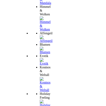
Himmel
&
Wolken
Affengeil
Blumen
Erotik
Kosmos
&
Weltall
Holiday
Feeling