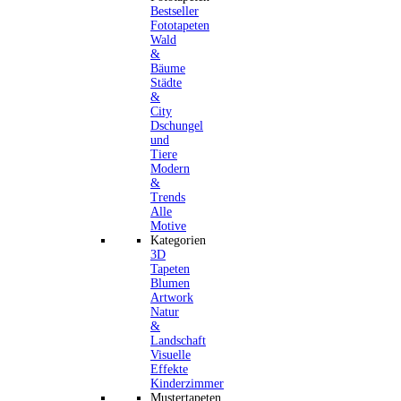
Bestseller
Fototapeten
Wald
&
Bäume
Städte
&
City
Dschungel
und
Tiere
Modern
&
Trends
Alle
Motive
Kategorien
3D
Tapeten
Blumen
Artwork
Natur
&
Landschaft
Visuelle
Effekte
Kinderzimmer
Mustertapeten