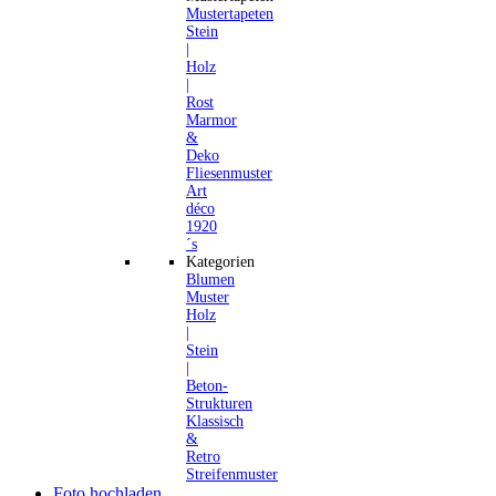
Mustertapeten
Stein
|
Holz
|
Rost
Marmor
&
Deko
Fliesenmuster
Art
déco
1920
´s
Kategorien
Blumen
Muster
Holz
|
Stein
|
Beton-
Strukturen
Klassisch
&
Retro
Streifenmuster
Foto hochladen