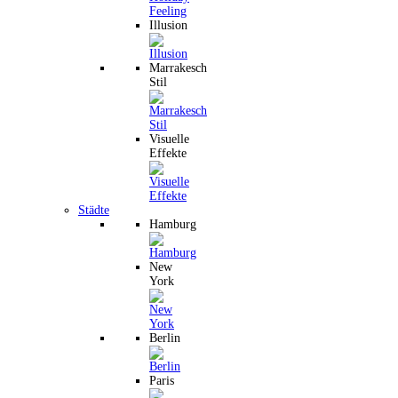
Illusion
Marrakesch
Stil
Visuelle
Effekte
Städte
Hamburg
New
York
Berlin
Paris