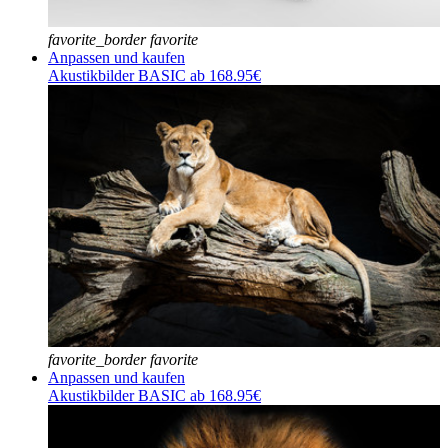
favorite_border
favorite
Anpassen und kaufen
Akustikbilder BASIC ab 168.95€
favorite_border
favorite
Anpassen und kaufen
Akustikbilder BASIC ab 168.95€