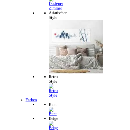
Asiatischer
Style
Retro
Style
Farben
Bunt
Beige