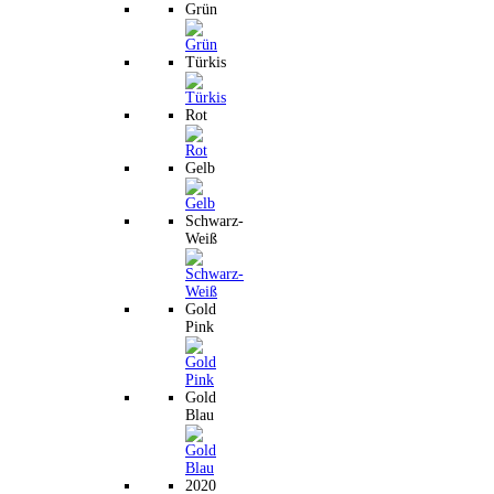
Grün
Türkis
Rot
Gelb
Schwarz-
Weiß
Gold
Pink
Gold
Blau
2020