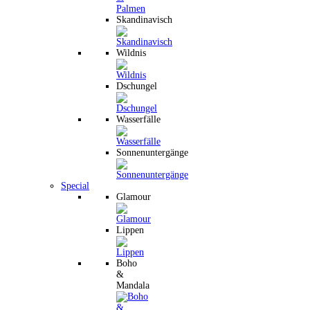
Skandinavisch
Wildnis
Dschungel
Wasserfälle
Sonnenuntergänge
Special
Glamour
Lippen
Boho
&
Mandala