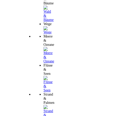
Bäume
Wege
Meere
&
Ozeane
Flüsse
&
Seen
Strand
&
Palmen