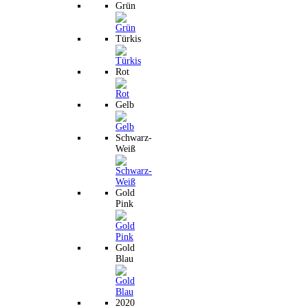
Grün
Türkis
Rot
Gelb
Schwarz-
Weiß
Gold
Pink
Gold
Blau
2020