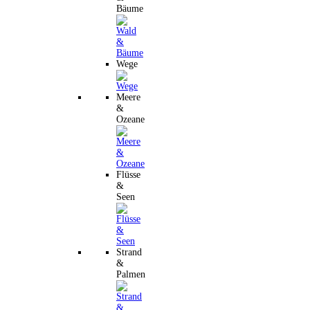
Bäume
Wege
Meere
&
Ozeane
Flüsse
&
Seen
Strand
&
Palmen