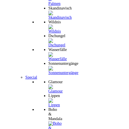
Skandinavisch
Wildnis
Dschungel
Wasserfälle
Sonnenuntergänge
Special
Glamour
Lippen
Boho
&
Mandala