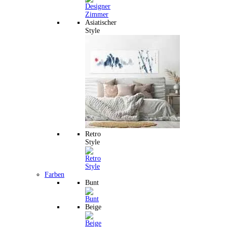
Asiatischer
Style
Retro
Style
Farben
Bunt
Beige