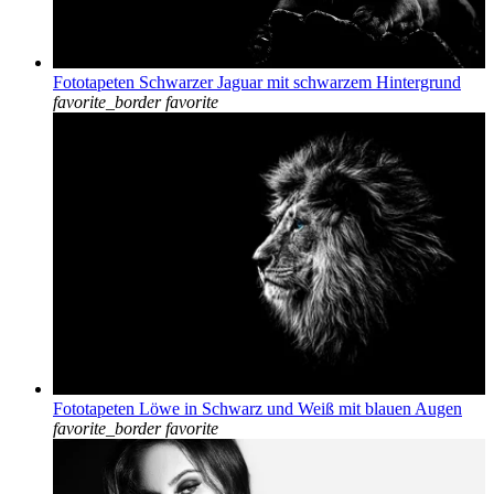
Fototapeten Schwarzer Jaguar mit schwarzem Hintergrund
favorite_border
favorite
Fototapeten Löwe in Schwarz und Weiß mit blauen Augen
favorite_border
favorite