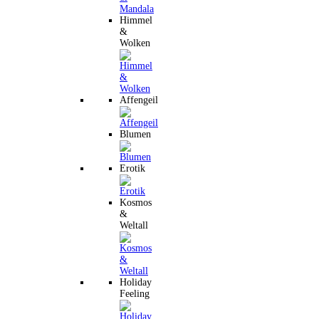
Himmel
&
Wolken
Affengeil
Blumen
Erotik
Kosmos
&
Weltall
Holiday
Feeling