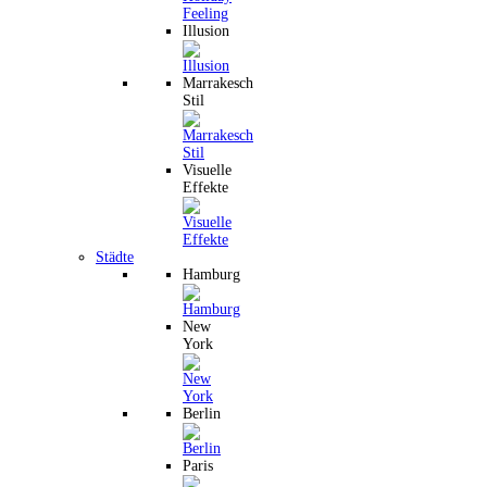
Illusion
Marrakesch
Stil
Visuelle
Effekte
Städte
Hamburg
New
York
Berlin
Paris