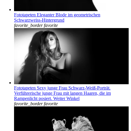
Fototapeten Eleganter Blode im geometrischen
Schwarzweiss-Hintergrund
favorite_border
favorite
Fototapeten Sexy junge Frau Schwarz-Weiß-Porträt.
Verführerische junge Frau mit langen Haaren, die im
Rampenlicht posiert. Weiter Winkel
favorite_border
favorite