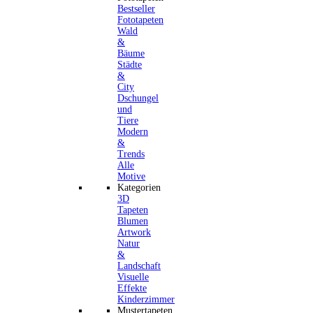
Bestseller
Fototapeten
Wald
&
Bäume
Städte
&
City
Dschungel
und
Tiere
Modern
&
Trends
Alle
Motive
Kategorien
3D
Tapeten
Blumen
Artwork
Natur
&
Landschaft
Visuelle
Effekte
Kinderzimmer
Mustertapeten