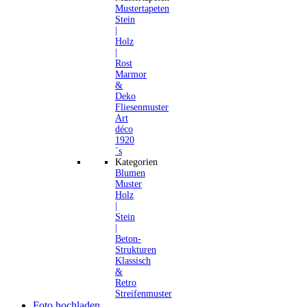
Mustertapeten
Stein
|
Holz
|
Rost
Marmor
&
Deko
Fliesenmuster
Art
déco
1920
´s
Kategorien
Blumen
Muster
Holz
|
Stein
|
Beton-
Strukturen
Klassisch
&
Retro
Streifenmuster
Foto hochladen