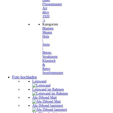
Deko
Fliesenmuster
Art
déco
1920
´s
Kategorien
Blumen
Muster
Holz
|
Stein
|
Beton-
Strukturen
Klassisch
&
Retro
Streifenmuster
Foto hochladen
Leinwand
Leinwand im Rahmen
Alu Dibond Matt
Alu Dibond laminiert