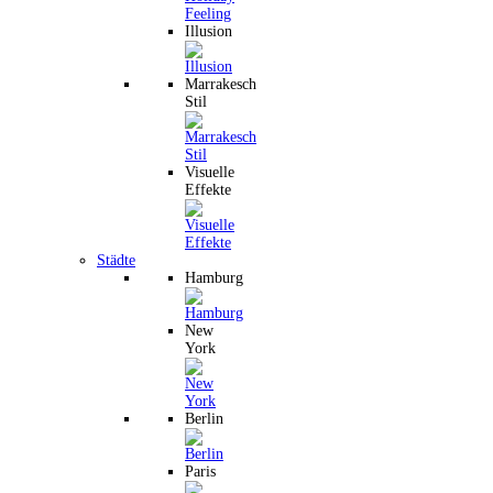
Illusion
Marrakesch
Stil
Visuelle
Effekte
Städte
Hamburg
New
York
Berlin
Paris