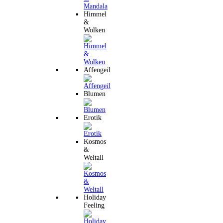
Himmel
&
Wolken
Affengeil
Blumen
Erotik
Kosmos
&
Weltall
Holiday
Feeling