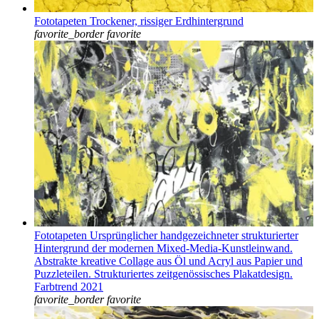
Fototapeten Trockener, rissiger Erdhintergrund
favorite_border
favorite
Fototapeten Ursprünglicher handgezeichneter strukturierter
Hintergrund der modernen Mixed-Media-Kunstleinwand.
Abstrakte kreative Collage aus Öl und Acryl aus Papier und
Puzzleteilen. Strukturiertes zeitgenössisches Plakatdesign.
Farbtrend 2021
favorite_border
favorite