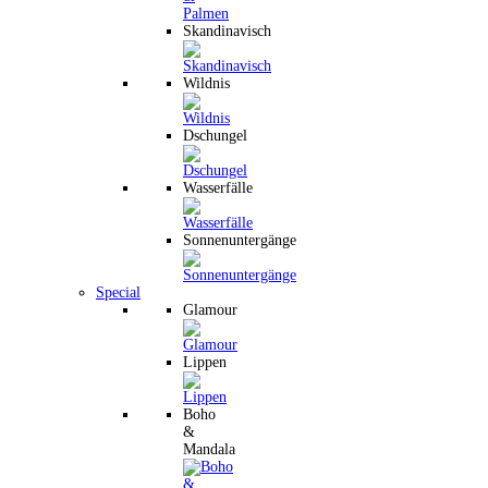
Skandinavisch
Wildnis
Dschungel
Wasserfälle
Sonnenuntergänge
Special
Glamour
Lippen
Boho
&
Mandala