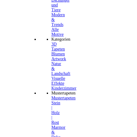
Dschungel
und
Tiere
Modern
&
Trends
Alle
Motive
Kategorien
3D
Tapeten
Blumen
Artwork
Natur
&
Landschaft
Visuelle
Effekte
Kinderzimmer
Mustertapeten
Mustertapeten
Stein
|
Holz
|
Rost
Marmor
&