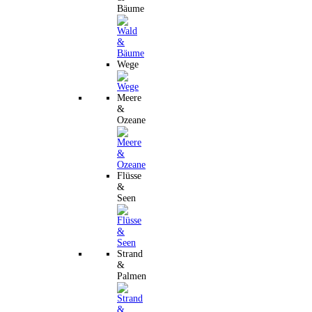
Bäume
Wege
Meere
&
Ozeane
Flüsse
&
Seen
Strand
&
Palmen