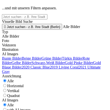
...und mit unseren Filtern anpassen.
Visuelle Bild Suche
Alle Bilder

Jetzt suchen - z.B. Ihre Stadt (Berlin)
Typ
Alle Bilder
Foto
Vektoren
Illustration
AI Images
Bunte Bilder
Beige Bilder
Grüne Bilder
Türkis Bilder
Rote
Bilder
Gelbe Bilder
Schwarz-Weiß Bilder
Gold Pinke Bilder
Gold
Blaue Bilder
2020 Classic Blue
2019 Living Coral
2021 Ultimate
Gray
Ausrichtung
Alle
Horizontal
Vertikal
Quadrat
AI Images
Alle
with AI images