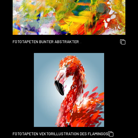
FOTOTAPETEN BUNTER ABSTRAKTER
MALEREIHINTERGRUND. MODERNE MOTIVE BILDENDE KUNST.
INTENSIVE MEHRFARBIGE MISCHUNG AUS LEBENDIGEN
ÖLFARBEN. TRENDIGE HANDBEMALTE LEINWAND. MALEN SIE
PINSELSTRICHE AUF LEINWAND FÜR TRENDIGE
POSTERTAPETEN.
FOTOTAPETEN VEKTORILLUSTRATION DES FLAMINGOS