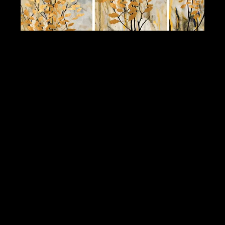
FOTOTAPETEN SAMMLUNG VON DESIGNER-ÖLGEMÄLDEN.
DEKORATION FÜR DEN INNENRAUM. MODERNE ABSTRAKTE
KUNST AUF LEINWAND. REIHE VON BILDERN MIT
UNTERSCHIEDLICHEN TEXTUREN UND FARBEN. GOLDENE
BLÄTTER AUF BÄUMEN. GRAUER HINTERGRUND.
FOTOTAPETEN BLAUE UND ROTE KÜNSTLERISCHE SPRITZER.
ABSTRAKTES KALTES MALMUSTER. HELLE TEXTUR FÜR
KREATIVES GRAFIKDESIGN. FUTURISTISCHE SET-