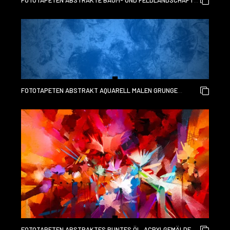
FOTOTAPETEN ABSTRAKTE BAUM- UND FELDLANDSCHAFT
AUF AQUARELLILLUSTRATIONS-MALEREIHINTERGRUND.
FOTOTAPETEN ABSTRAKT AQUARELL MALEN GRUNGE
HINTERGRUND BG KUNST TAPETE TEXTUR STEIN BETON
MARMOR
FOTOTAPETEN ABSTRAKTES BUNTES ÖL, ACRYLGEMÄLDE