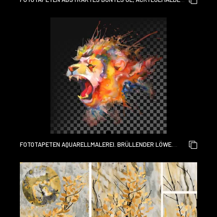
DER FRÜHLINGSBLUME. HANDGEMALTER PINSELSTRICH AUF
LEINWAND. ILLUSTRATIONSÖLGEMÄLDE MIT BLUMEN FÜR
DEN HINTERGRUND. GEMÄLDE BLUMEN DER MODERNEN
KUNST MIT GELBER, ROTER FARBE.
FOTOTAPETEN AQUARELLMALEREI. BRÜLLENDER LÖWE.
TRANSPARENT AUF DUNKLEM HINTERGRUND