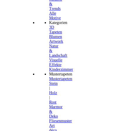
&
Trends
Alle
Motive
Kategorien
3D
Tapeten
Blumen
Artwork
Natur
&
Landschaft
Visuelle
Effekte
Kinderzimmer
Mustertapeten
Mustertapeten
Stein
|
Holz
|
Rost
Marmor
&
Deko
Fliesenmuster
Art
déco