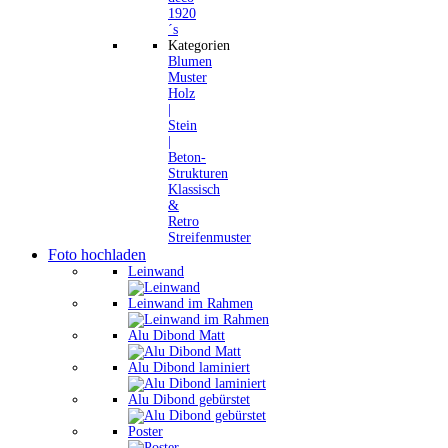
1920
´s
Kategorien
Blumen
Muster
Holz
|
Stein
|
Beton-
Strukturen
Klassisch
&
Retro
Streifenmuster
Foto hochladen
Leinwand
Leinwand im Rahmen
Alu Dibond Matt
Alu Dibond laminiert
Alu Dibond gebürstet
Poster