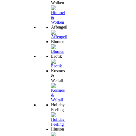
Wolken
Affengeil
Blumen
Erotik
Kosmos
&
Weltall
Holiday
Feeling
Illusion