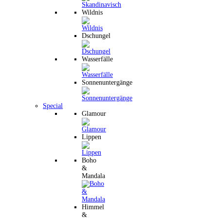
Wildnis
Dschungel
Wasserfälle
Sonnenuntergänge
Special
Glamour
Lippen
Boho
&
Mandala
Himmel
&