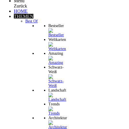
Menu
Zurück
HOME
THEMEN
Best Of
Bestseller
Weltkarten
Amazing
Schwarz-
Weiß
Landschaft
Trends
Architektur