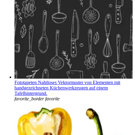
Fototapeten Nahtloses Vektormuster von Elementen mit
handgezeichneten Küchenwerkzeugen auf einem
Tafelhintergrund.
favorite_border
favorite