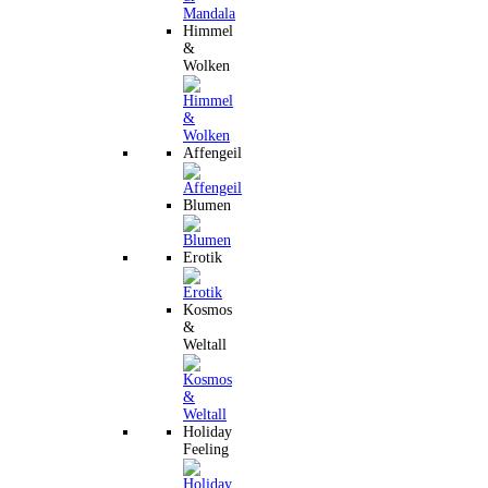
Himmel
&
Wolken
Affengeil
Blumen
Erotik
Kosmos
&
Weltall
Holiday
Feeling