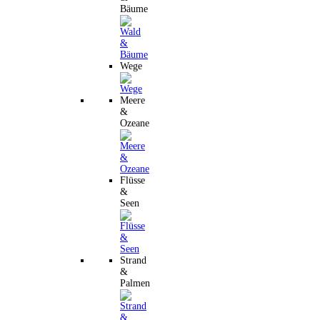
Bäume
Wege
Meere
&
Ozeane
Flüsse
&
Seen
Strand
&
Palmen