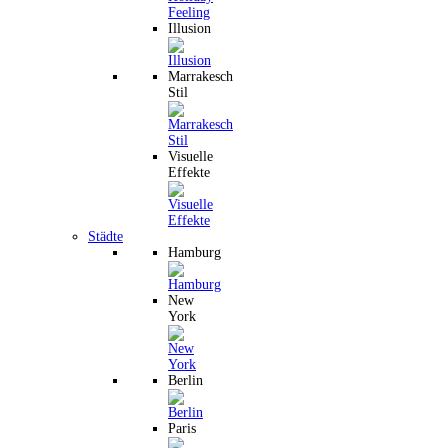
Illusion
Marrakesch
Stil
Visuelle
Effekte
Städte
Hamburg
New
York
Berlin
Paris