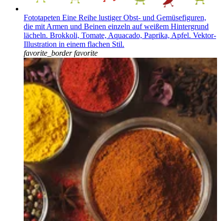
Fototapeten Eine Reihe lustiger Obst- und Gemüsefiguren,
die mit Armen und Beinen einzeln auf weißem Hintergrund
lächeln. Brokkoli, Tomate, Aquacado, Paprika, Apfel. Vektor-
Illustration in einem flachen Stil.
favorite_border
favorite