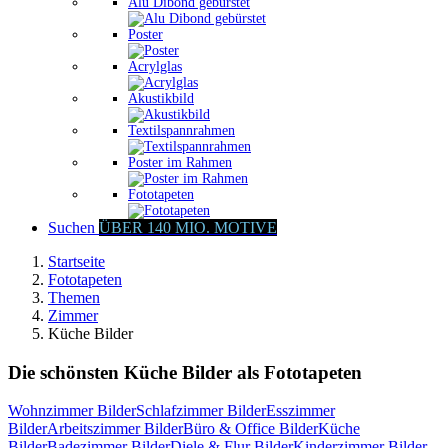
Alu Dibond gebürstet
Poster
Acrylglas
Akustikbild
Textilspannrahmen
Poster im Rahmen
Fototapeten
Suchen
ÜBER 140 MIO. MOTIVE
Startseite
Fototapeten
Themen
Zimmer
Küche Bilder
Die schönsten Küche Bilder als Fototapeten
Wohnzimmer Bilder
Schlafzimmer Bilder
Esszimmer
Bilder
Arbeitszimmer Bilder
Büro & Office Bilder
Küche
Bilder
Badezimmer Bilder
Diele & Flur Bilder
Kinderzimmer Bilder