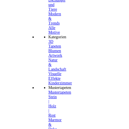
Dschungel
und
Tiere
Modern
&
Trends
Alle
Motive
Kategorien
3D
Tapeten
Blumen
Artwork
Natur
&
Landschaft
Visuelle
Effekte
Kinderzimmer
Mustertapeten
Mustertapeten
Stein
|
Holz
|
Rost
Marmor
&