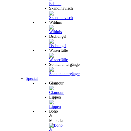
Skandinavisch
Wildnis
Dschungel
Wasserfälle
Sonnenuntergänge
Special
Glamour
Lippen
Boho
&
Mandala