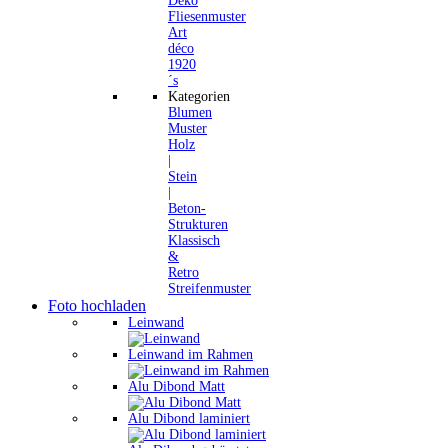
Deko
Fliesenmuster
Art
déco
1920
´s
Kategorien
Blumen
Muster
Holz
|
Stein
|
Beton-
Strukturen
Klassisch
&
Retro
Streifenmuster
Foto hochladen
Leinwand
Leinwand im Rahmen
Alu Dibond Matt
Alu Dibond laminiert