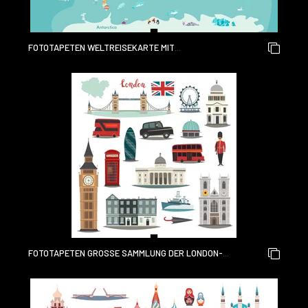
FOTOTAPETEN WELTREISEKARTE MIT
SEHENSWÜRDIGKEITEN, TIEREN UND SEHENSWÜRDIGKEITEN
DES LANDES. VEKTOR-ILLUSTRATION
FOTOTAPETEN GROSSE SAMMLUNG DER LONDON-V
EKTORILLUSTRATION. CARTOON-IKONEN DES VEREINIGTEN K
ÖNIGREICHS: ROYAL GUARD, BRIDGE TOWER UND ROTER B
US. ARCHITEKTUR VON WESTMINSTER ABBEY UND BIG BEN. T
OURISTISCHE SEHENSWÜRDIGKEITEN UND ATTRAKTIONEN