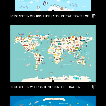
FOTOTAPETEN VEKTORILLUSTRATION DER WELTKARTE MIT
TIEREN FÜR KINDER. FLACHES DESIGN.
FOTOTAPETEN WELTKARTE-VEKTOR-ILLUSTRATION.
SEHENSWÜRDIGKEITEN, SEHENSWÜRDIGKEITEN UND TIERE
ZEICHNEN HANDSYMBOL. WELTVEKTORPOSTER FÜR KINDER,
NIEDLICH ILLUSTRIERT. REISEKONZEPTKARTE