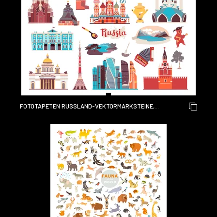
FOTOTAPETEN RUSSLAND-VEKTORMARKSTEINE,
LOKALISIERT AUF WEISSEM HINTERGRUND. .RUSSISCHE I
KONEN EINGESTELLT, LOKALISIERT AUF WEISSEM HI
NTERGRUND. RUSSISCHES SYMBOL: BALALAIKA, SA
MOWAR, MATROSCHKA. ARCHITEKTUR UND NATUR, FL
ACHER CARTOON-STIL