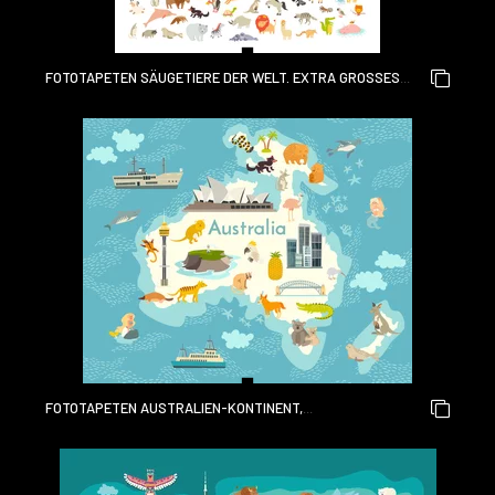
FOTOTAPETEN SÄUGETIERE DER WELT. EXTRA GROSSES T
IERSET. VEKTORILLUSTRATION, LOKALISIERT AUF EINEM W
EISSEN HINTERGRUND
FOTOTAPETEN AUSTRALIEN-KONTINENT,
WELTVEKTORKARTE MIT SEHENSWÜRDIGKEITEN CARTOON-
ILLUSTRATION