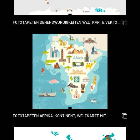
FOTOTAPETEN SEHENSWÜRDIGKEITEN WELTKARTE VEKTOR-
CARTOON-ILLUSTRATION. CARTOON-GLOBUS-VEKTOR-
ILLUSTRATION. OZEANE UND KONTINENT: SÜDAMERIKA,
EURASIEN, NORDAMERIKA, AFRIKA, AUSTRALIEN
FOTOTAPETEN AFRIKA-KONTINENT, WELTKARTE MIT
SEHENSWÜRDIGKEITEN-VEKTOR-CARTOON-ILLUSTRATION.
ABSTRAKTE AFRIKANISCHE SEHENSWÜRDIGKEITEN, TIERE,
ZEICHEN UND SYMBOL-CARTOON-STIL. POSTER, KUNST,
REISEKARTE