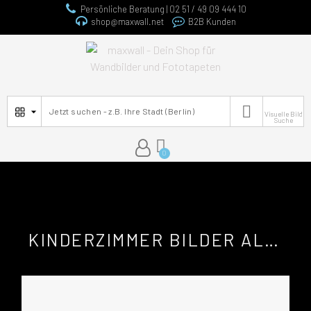
Persönliche Beratung | 02 51 / 49 09 444 10
shop@maxwall.net
B2B Kunden

Visuelle Bild
Suche
KINDERZIMMER BILDER ALS FOTOTAPETEN