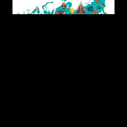
FOTOTAPETEN ABBILDUNG DER VEKTORKARTE VON
RUSSLAND. HANDGEZEICHNETER ATLAS MIT RUSSISCHEN
WAHRZEICHEN ISOLIERT AUF WEISSEM HINTERGRUND