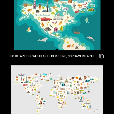
FOTOTAPETEN WELTKARTE DER TIERE, NORDAMERIKA MIT
SEHENSWÜRDIGKEITEN. BUNTE
KARIKATURVEKTORILLUSTRATION FÜR KINDER UND KINDER.
VORSCHULE, BILDUNG, BABY, KONTINENTE, OZEANE,
GEZEICHNET, ERDE