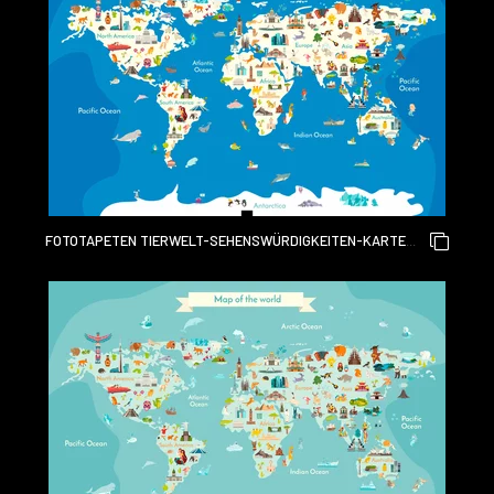
FOTOTAPETEN TIERWELT-SEHENSWÜRDIGKEITEN-KARTE
FÜR KINDER. WELTVEKTORPOSTER FÜR KINDER, NIEDLICH
ILLUSTRIERT. CARTOON-GLOBUS MIT TIEREN. OZEANE UND
KONTINENT: SÜDAMERIKA, EURASIEN, NORDAMERIKA,
AFRIKA, AUSTRALIEN