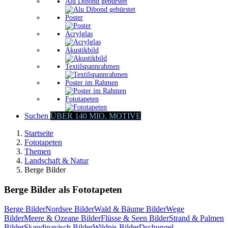
Alu Dibond gebürstet
Poster
Acrylglas
Akustikbild
Textilspannrahmen
Poster im Rahmen
Fototapeten
Suchen
ÜBER 140 MIO. MOTIVE
Startseite
Fototapeten
Themen
Landschaft & Natur
Berge Bilder
Berge Bilder als Fototapeten
Berge Bilder
Nordsee Bilder
Wald & Bäume Bilder
Wege
Bilder
Meere & Ozeane Bilder
Flüsse & Seen Bilder
Strand & Palmen
Bilder
Skandinavisch Bilder
Wildnis Bilder
Dschungel