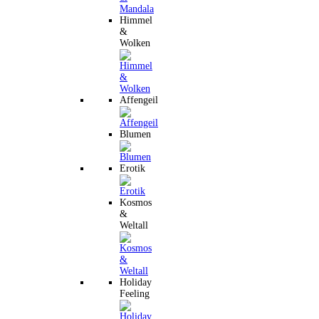
Himmel
&
Wolken
Affengeil
Blumen
Erotik
Kosmos
&
Weltall
Holiday
Feeling