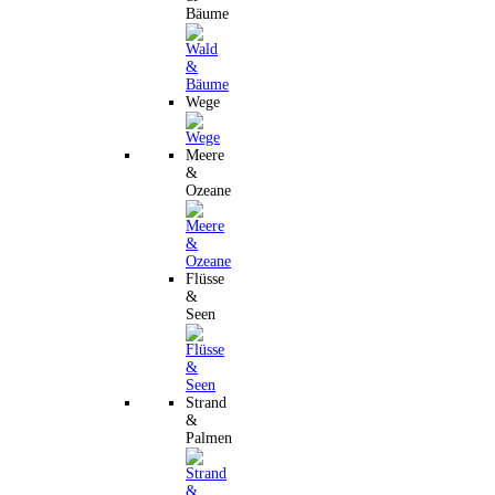
Bäume
Wege
Meere
&
Ozeane
Flüsse
&
Seen
Strand
&
Palmen