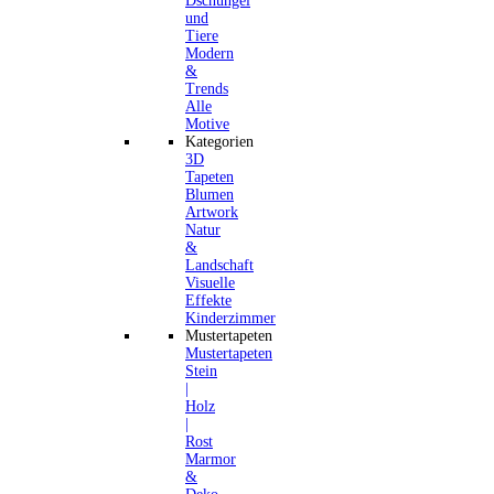
Dschungel
und
Tiere
Modern
&
Trends
Alle
Motive
Kategorien
3D
Tapeten
Blumen
Artwork
Natur
&
Landschaft
Visuelle
Effekte
Kinderzimmer
Mustertapeten
Mustertapeten
Stein
|
Holz
|
Rost
Marmor
&