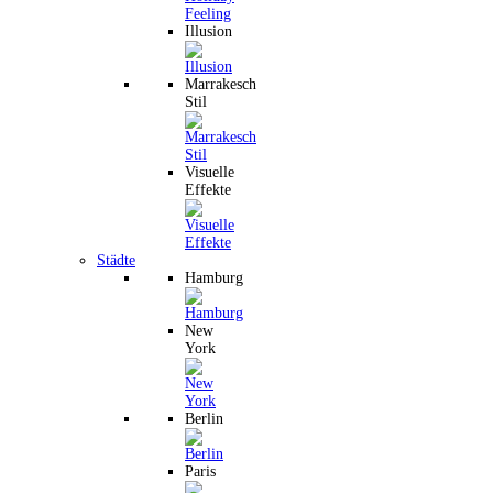
Illusion
Marrakesch
Stil
Visuelle
Effekte
Städte
Hamburg
New
York
Berlin
Paris