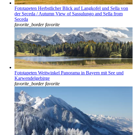
Fototapeten Herbstlicher Blick auf Langkofel und Sella von
der Seceda / Autumn View of Sassulungo and Sella from
Seceda
favorite_border
favorite
Fototapeten Weitwinkel Panorama in Bayern mit See und
Karwendelgebirge
favorite_border
favorite