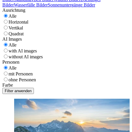
Bilder
Wasserfälle Bilder
Sonnenuntergänge Bilder
Ausrichtung
Alle
Horizontal
Vertikal
Quadrat
AI Images
Alle
with AI images
without AI images
Personen
Alle
mit Personen
ohne Personen
Farbe