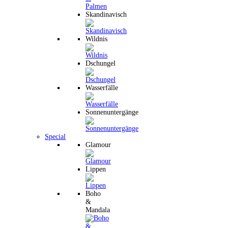
Skandinavisch
Wildnis
Dschungel
Wasserfälle
Sonnenuntergänge
Special
Glamour
Lippen
Boho
&
Mandala