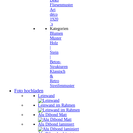
Deko
Fliesenmuster
Art
déco
1920
´s
Kategorien
Blumen
Muster
Holz
|
Stein
|
Beton-
Strukturen
Klassisch
&
Retro
Streifenmuster
Foto hochladen
Leinwand
Leinwand im Rahmen
Alu Dibond Matt
Alu Dibond laminiert