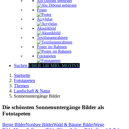
Alu Dibond gebürstet
Poster
Acrylglas
Akustikbild
Textilspannrahmen
Poster im Rahmen
Fototapeten
Suchen
ÜBER 140 MIO. MOTIVE
Startseite
Fototapeten
Themen
Landschaft & Natur
Sonnenuntergänge Bilder
Die schönsten Sonnenuntergänge Bilder als
Fototapeten
Berge Bilder
Nordsee Bilder
Wald & Bäume Bilder
Wege