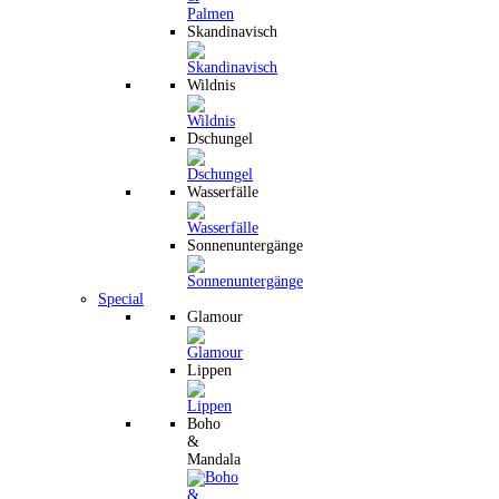
Skandinavisch
Wildnis
Dschungel
Wasserfälle
Sonnenuntergänge
Special
Glamour
Lippen
Boho
&
Mandala