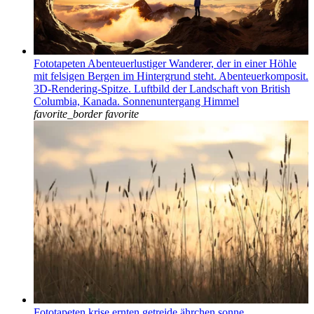
Fototapeten Abenteuerlustiger Wanderer, der in einer Höhle
mit felsigen Bergen im Hintergrund steht. Abenteuerkomposit.
3D-Rendering-Spitze. Luftbild der Landschaft von British
Columbia, Kanada. Sonnenuntergang Himmel
favorite_border
favorite
Fototapeten krise ernten getreide ährchen sonne