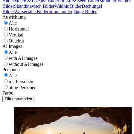
Bilder
Meere & Ozeane Bilder
Flüsse & Seen Bilder
Strand & Palmen
Bilder
Skandinavisch Bilder
Wildnis Bilder
Dschungel
Bilder
Wasserfälle Bilder
Sonnenuntergänge Bilder
Ausrichtung
Alle
Horizontal
Vertikal
Quadrat
AI Images
Alle
with AI images
without AI images
Personen
Alle
mit Personen
ohne Personen
Farbe