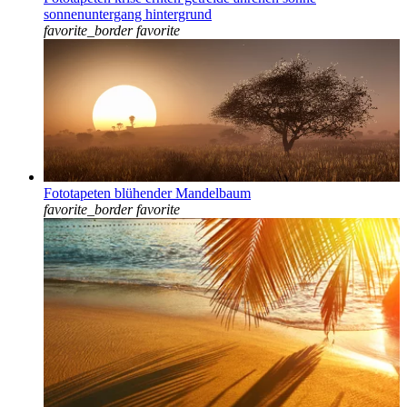
sonnenuntergang hintergrund
favorite_border
favorite
Fototapeten blühender Mandelbaum
favorite_border
favorite