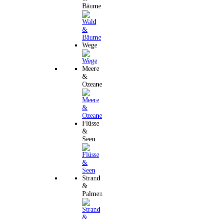
Bäume
Wege
Meere
&
Ozeane
Flüsse
&
Seen
Strand
&
Palmen