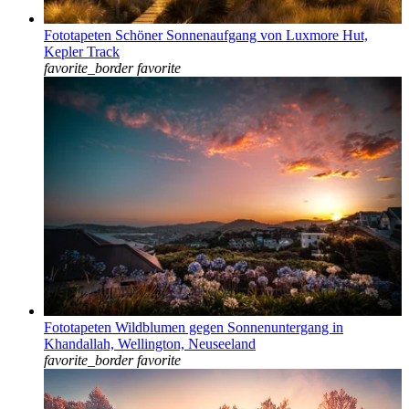
Fototapeten Schöner Sonnenaufgang von Luxmore Hut,
Kepler Track
favorite_border
favorite
Fototapeten Wildblumen gegen Sonnenuntergang in
Khandallah, Wellington, Neuseeland
favorite_border
favorite