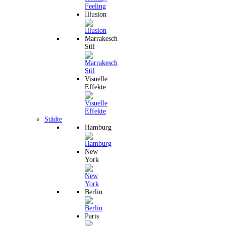
Illusion
Marrakesch
Stil
Visuelle
Effekte
Städte
Hamburg
New
York
Berlin
Paris