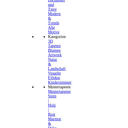
Dschungel
und
Tiere
Modern
&
Trends
Alle
Motive
Kategorien
3D
Tapeten
Blumen
Artwork
Natur
&
Landschaft
Visuelle
Effekte
Kinderzimmer
Mustertapeten
Mustertapeten
Stein
|
Holz
|
Rost
Marmor
&