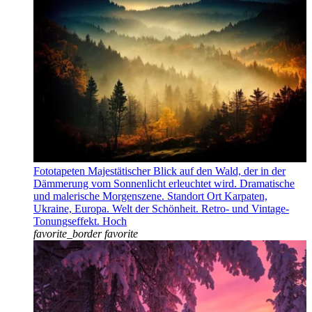
Fototapeten Majestätischer Blick auf den Wald, der in der
Dämmerung vom Sonnenlicht erleuchtet wird. Dramatische
und malerische Morgenszene. Standort Ort Karpaten,
Ukraine, Europa. Welt der Schönheit. Retro- und Vintage-
Tonungseffekt. Hoch
favorite_border
favorite