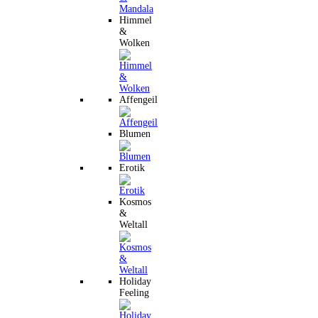
Himmel
&
Wolken
Affengeil
Blumen
Erotik
Kosmos
&
Weltall
Holiday
Feeling