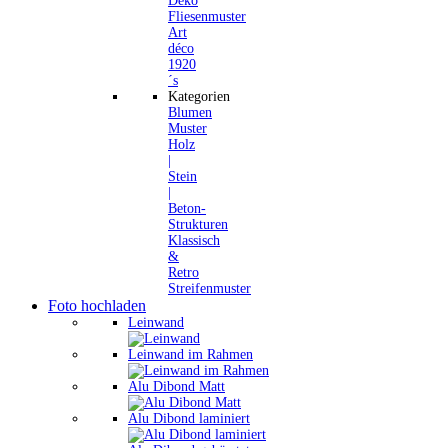
Deko
Fliesenmuster
Art
déco
1920
´s
Kategorien
Blumen
Muster
Holz
|
Stein
|
Beton-
Strukturen
Klassisch
&
Retro
Streifenmuster
Foto hochladen
Leinwand
Leinwand im Rahmen
Alu Dibond Matt
Alu Dibond laminiert