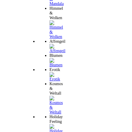
Himmel
&
Wolken
Affengeil
Blumen
Erotik
Kosmos
&
Weltall
Holiday
Feeling