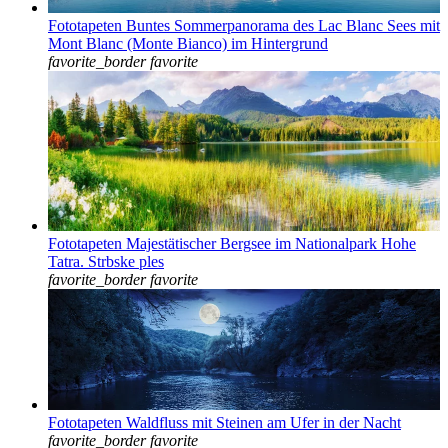
Fototapeten Buntes Sommerpanorama des Lac Blanc Sees mit
Mont Blanc (Monte Bianco) im Hintergrund
favorite_border
favorite
Fototapeten Majestätischer Bergsee im Nationalpark Hohe
Tatra. Strbske ples
favorite_border
favorite
Fototapeten Waldfluss mit Steinen am Ufer in der Nacht
favorite_border
favorite