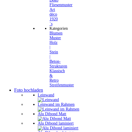
Deko
Fliesenmuster
Art
déco
1920
´s
Kategorien
Blumen
Muster
Holz
|
Stein
|
Beton-
Strukturen
Klassisch
&
Retro
Streifenmuster
Foto hochladen
Leinwand
Leinwand im Rahmen
Alu Dibond Matt
Alu Dibond laminiert