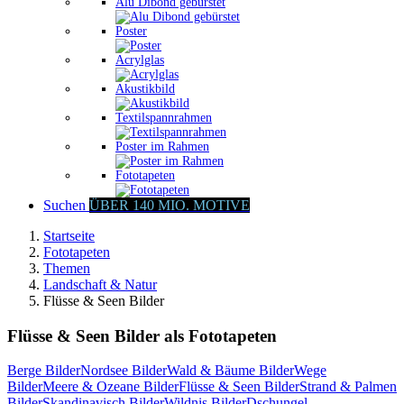
Alu Dibond gebürstet
Poster
Acrylglas
Akustikbild
Textilspannrahmen
Poster im Rahmen
Fototapeten
Suchen
ÜBER 140 MIO. MOTIVE
Startseite
Fototapeten
Themen
Landschaft & Natur
Flüsse & Seen Bilder
Flüsse & Seen Bilder als Fototapeten
Berge Bilder
Nordsee Bilder
Wald & Bäume Bilder
Wege
Bilder
Meere & Ozeane Bilder
Flüsse & Seen Bilder
Strand & Palmen
Bilder
Skandinavisch Bilder
Wildnis Bilder
Dschungel