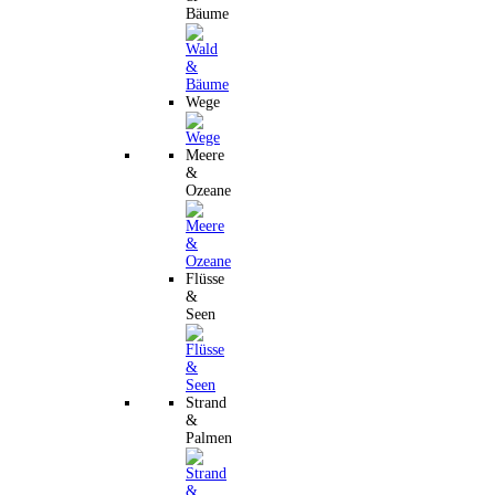
Bäume
Wege
Meere
&
Ozeane
Flüsse
&
Seen
Strand
&
Palmen