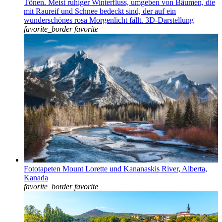
Tönen. Meist ruhiger Winterfluss, umgeben von Bäumen, die
mit Raureif und Schnee bedeckt sind, der auf ein
wunderschönes rosa Morgenlicht fällt. 3D-Darstellung
favorite_border
favorite
Fototapeten Mount Lorette und Kananaskis River, Alberta,
Kanada
favorite_border
favorite