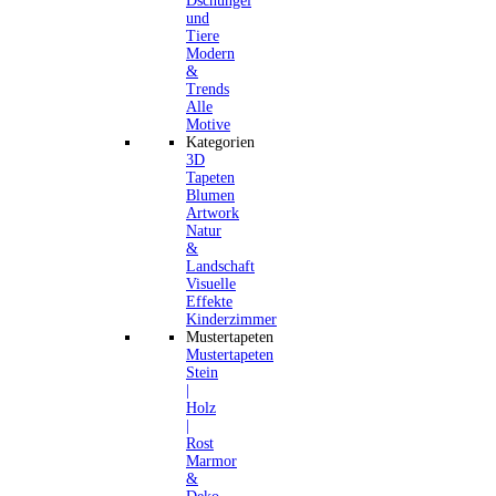
Dschungel
und
Tiere
Modern
&
Trends
Alle
Motive
Kategorien
3D
Tapeten
Blumen
Artwork
Natur
&
Landschaft
Visuelle
Effekte
Kinderzimmer
Mustertapeten
Mustertapeten
Stein
|
Holz
|
Rost
Marmor
&