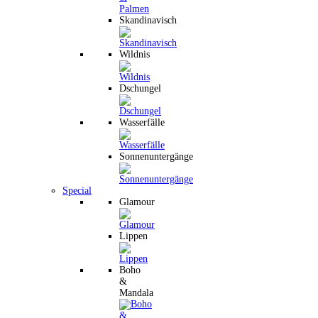
Skandinavisch
Wildnis
Dschungel
Wasserfälle
Sonnenuntergänge
Special
Glamour
Lippen
Boho
&
Mandala