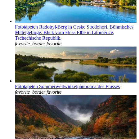
Fototapeten Radobyl-Berg in Ceske Stredohori, Böhmisches
Mittelgebirge. Blick vom Fluss Elbe in Litomerice,
Tschechische Republik.
favorite_border
favorite
Fototapeten Sommerweitwinkelpanorama des Flusses
favorite_border
favorite