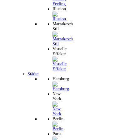
Illusion
Marrakesch
Stil
Visuelle
Effekte
Städte
Hamburg
New
York
Berlin
Paris