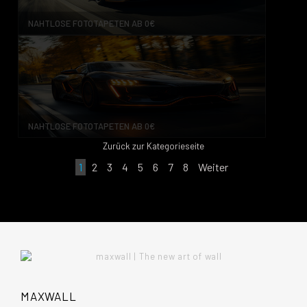
NAHTLOSE FOTOTAPETEN AB 0€
NAHTLOSE FOTOTAPETEN AB 0€
Zurück zur Kategorieseite
1
2
3
4
5
6
7
8
Weiter
MAXWALL