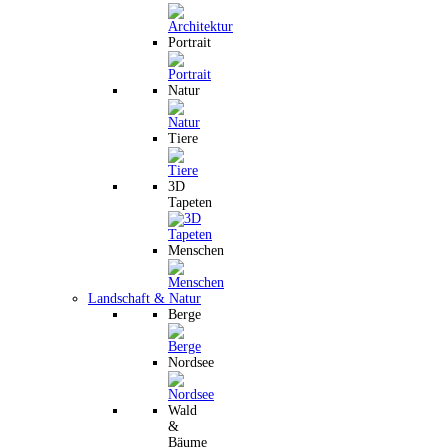
Portrait
Natur
Tiere
3D
Tapeten
Menschen
Landschaft & Natur
Berge
Nordsee
Wald
&
Bäume