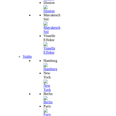
Illusion
Marrakesch
Stil
Visuelle
Effekte
Städte
Hamburg
New
York
Berlin
Paris