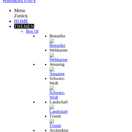
Warenkorb
0,00 €
Menu
Zurück
HOME
THEMEN
Best Of
Bestseller
Weltkarten
Amazing
Schwarz-
Weiß
Landschaft
Trends
Architektur