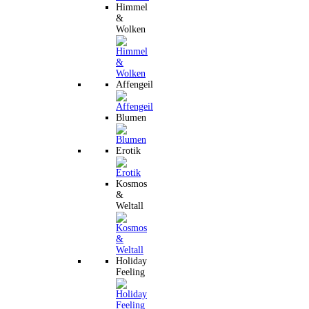
Himmel
&
Wolken
Affengeil
Blumen
Erotik
Kosmos
&
Weltall
Holiday
Feeling