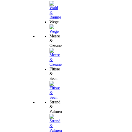
Wege
Meere
&
Ozeane
Flüsse
&
Seen
Strand
&
Palmen