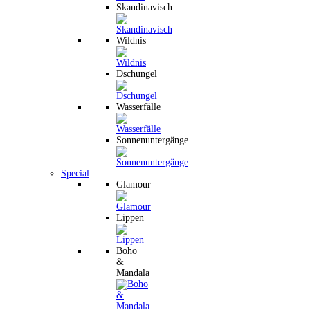
Skandinavisch
Wildnis
Dschungel
Wasserfälle
Sonnenuntergänge
Special
Glamour
Lippen
Boho
&
Mandala