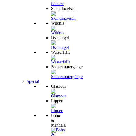
Skandinavisch
Wildnis
Dschungel
Wasserfälle
Sonnenuntergänge
Special
Glamour
Lippen
Boho
&
Mandala