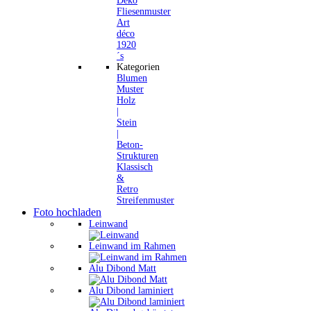
Deko
Fliesenmuster
Art
déco
1920
´s
Kategorien
Blumen
Muster
Holz
|
Stein
|
Beton-
Strukturen
Klassisch
&
Retro
Streifenmuster
Foto hochladen
Leinwand
Leinwand im Rahmen
Alu Dibond Matt
Alu Dibond laminiert