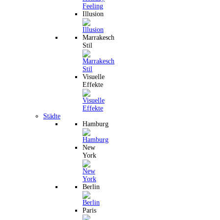
Illusion
Marrakesch
Stil
Visuelle
Effekte
Städte
Hamburg
New
York
Berlin
Paris