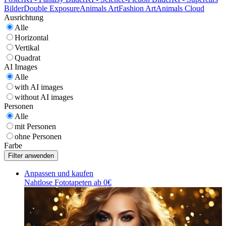
Bilder
Double Exposure
Animals Art
Fashion Art
Animals Cloud
Ausrichtung
Alle
Horizontal
Vertikal
Quadrat
AI Images
Alle
with AI images
without AI images
Personen
Alle
mit Personen
ohne Personen
Farbe
Anpassen und kaufen
Nahtlose Fototapeten ab 0€