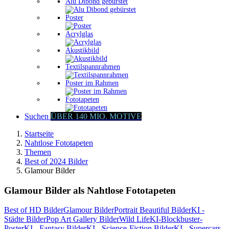
Alu Dibond gebürstet
Poster
Acrylglas
Akustikbild
Textilspannrahmen
Poster im Rahmen
Fototapeten
Suchen
ÜBER 140 MIO. MOTIVE
Startseite
Nahtlose Fototapeten
Themen
Best of 2024 Bilder
Glamour Bilder
Glamour Bilder als Nahtlose Fototapeten
Best of HD Bilder
Glamour Bilder
Portrait Beautiful Bilder
KI -
Städte Bilder
Pop Art Gallery Bilder
Wild Life
KI-Blockbuster-
Poster
KI - Fantasy Bilder
KI - Science-Fiction Bilder
KI - Supercars