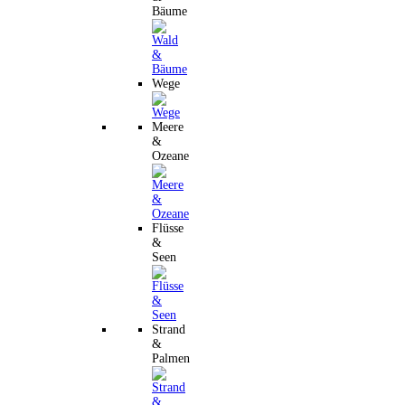
Bäume
Wege
Meere
&
Ozeane
Flüsse
&
Seen
Strand
&
Palmen