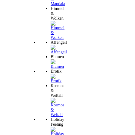
Himmel
&
Wolken
Affengeil
Blumen
Erotik
Kosmos
&
Weltall
Holiday
Feeling