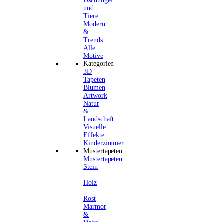
Dschungel
und
Tiere
Modern
&
Trends
Alle
Motive
Kategorien
3D
Tapeten
Blumen
Artwork
Natur
&
Landschaft
Visuelle
Effekte
Kinderzimmer
Mustertapeten
Mustertapeten
Stein
|
Holz
|
Rost
Marmor
&