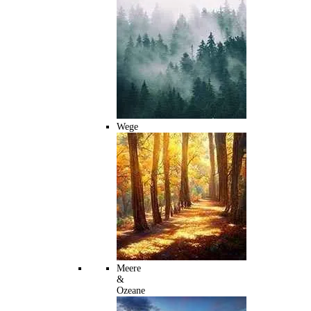
Wege
Meere
&
Ozeane