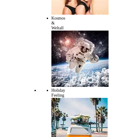
Kosmos
&
Weltall
Holiday
Feeling