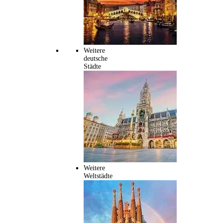
Weitere
deutsche
Städte
Weitere
Weltstädte