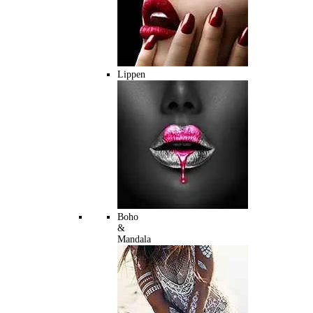
Lippen
Boho
&
Mandala