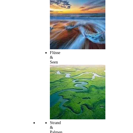
Flüsse
&
Seen
Strand
&
Palmen