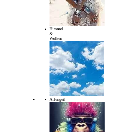
Himmel
&
Wolken
Affengeil