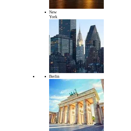
New
York
Berlin