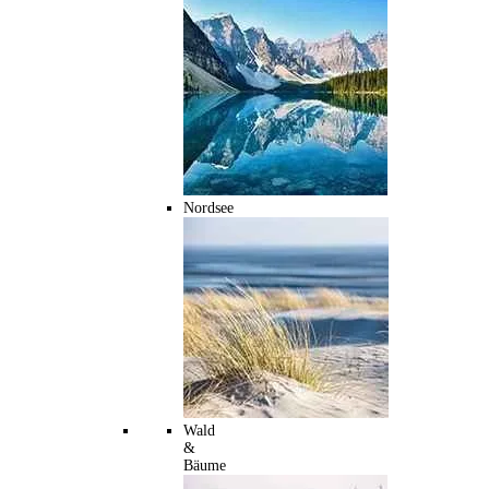
Nordsee
Wald
&
Bäume