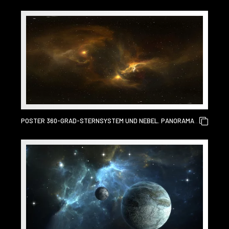
GAS. WELTRAUMHINTERGRUND MIT NEBEL UND STERNEN.
GLÜHENDER NEBEL, GLEICHWINKLIGE PROJEKTION,
UMGEBUNGSKARTE. SPHÄRISCHES HDRI-PANORAMA
POSTER 360-GRAD-STERNSYSTEM UND NEBEL. PANORAMA,
UMGEBUNG 360°-HDRI-KARTE. GLEICHWINKLIGE
PROJEKTION, SPHÄRISCHES PANORAMA