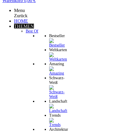
Warenkorb
0,00 €
Menu
Zurück
HOME
THEMEN
Best Of
Bestseller
Weltkarten
Amazing
Schwarz-
Weiß
Landschaft
Trends
Architektur