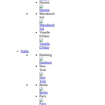
Illusion
Marrakesch
Stil
Visuelle
Effekte
Städte
Hamburg
New
York
Berlin
Paris