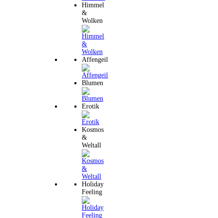
Himmel
&
Wolken
Affengeil
Blumen
Erotik
Kosmos
&
Weltall
Holiday
Feeling