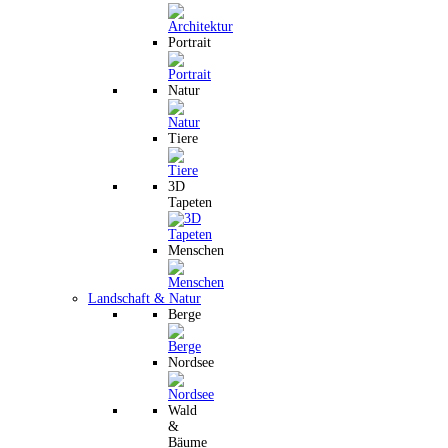
Portrait
Natur
Tiere
3D
Tapeten
Menschen
Landschaft & Natur
Berge
Nordsee
Wald
&
Bäume