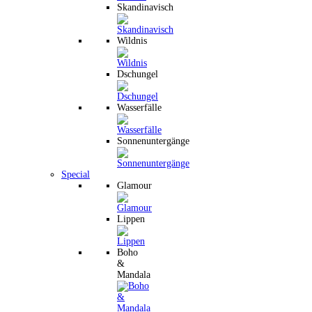
Skandinavisch
Wildnis
Dschungel
Wasserfälle
Sonnenuntergänge
Special
Glamour
Lippen
Boho
&
Mandala