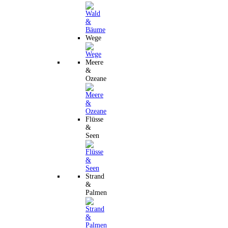
Wege
Meere
&
Ozeane
Flüsse
&
Seen
Strand
&
Palmen