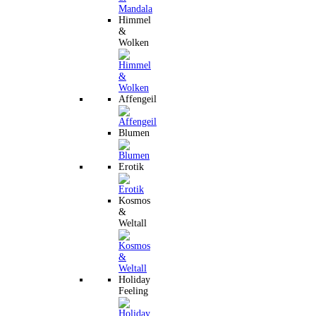
Himmel
&
Wolken
Affengeil
Blumen
Erotik
Kosmos
&
Weltall
Holiday
Feeling