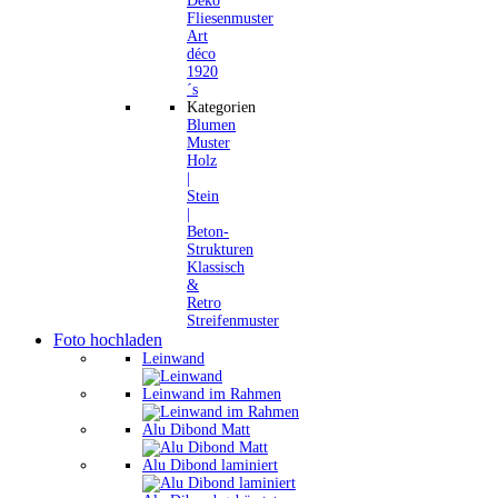
Deko
Fliesenmuster
Art
déco
1920
´s
Kategorien
Blumen
Muster
Holz
|
Stein
|
Beton-
Strukturen
Klassisch
&
Retro
Streifenmuster
Foto hochladen
Leinwand
Leinwand im Rahmen
Alu Dibond Matt
Alu Dibond laminiert