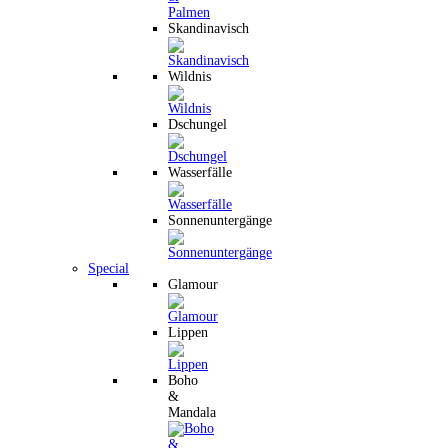
Skandinavisch
Wildnis
Dschungel
Wasserfälle
Sonnenuntergänge
Special
Glamour
Lippen
Boho
&
Mandala