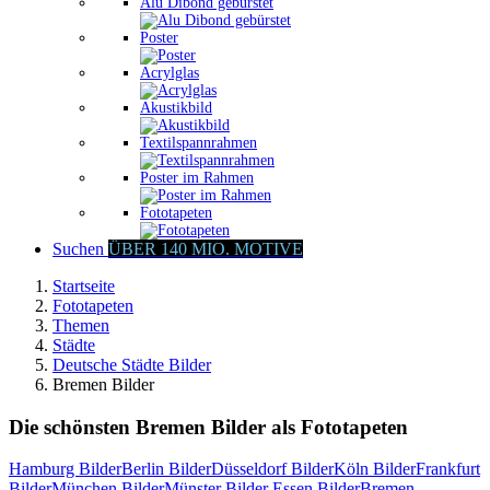
Alu Dibond gebürstet
Poster
Acrylglas
Akustikbild
Textilspannrahmen
Poster im Rahmen
Fototapeten
Suchen
ÜBER 140 MIO. MOTIVE
Startseite
Fototapeten
Themen
Städte
Deutsche Städte Bilder
Bremen Bilder
Die schönsten Bremen Bilder als Fototapeten
Hamburg Bilder
Berlin Bilder
Düsseldorf Bilder
Köln Bilder
Frankfurt
Bilder
München Bilder
Münster Bilder
Essen Bilder
Bremen