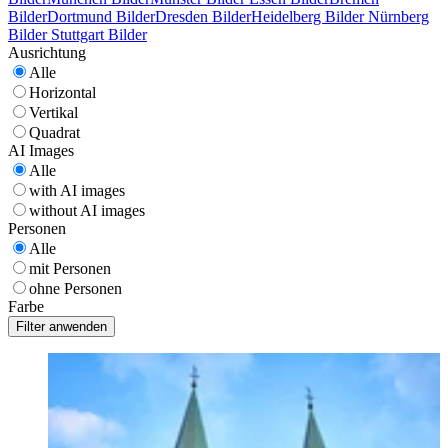
Bilder
Dortmund Bilder
Dresden Bilder
Heidelberg Bilder
Nürnberg
Bilder
Stuttgart Bilder
Ausrichtung
Alle
Horizontal
Vertikal
Quadrat
AI Images
Alle
with AI images
without AI images
Personen
Alle
mit Personen
ohne Personen
Farbe