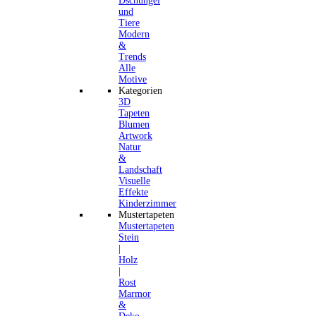
Dschungel
und
Tiere
Modern
&
Trends
Alle
Motive
Kategorien
3D
Tapeten
Blumen
Artwork
Natur
&
Landschaft
Visuelle
Effekte
Kinderzimmer
Mustertapeten
Mustertapeten
Stein
|
Holz
|
Rost
Marmor
&