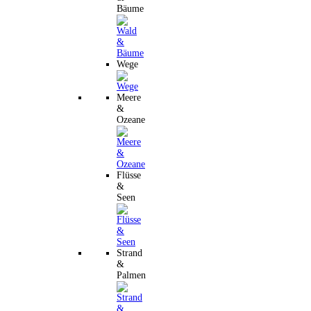
Bäume
Wege
Meere
&
Ozeane
Flüsse
&
Seen
Strand
&
Palmen