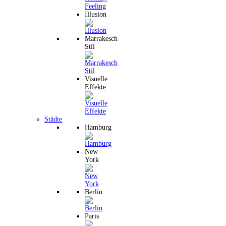
Illusion
Marrakesch
Stil
Visuelle
Effekte
Städte
Hamburg
New
York
Berlin
Paris