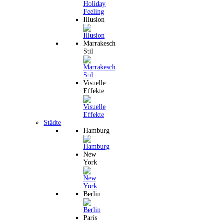
Illusion
Marrakesch
Stil
Visuelle
Effekte
Städte
Hamburg
New
York
Berlin
Paris