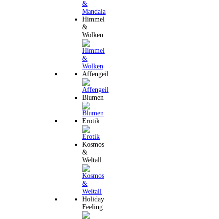
Himmel
&
Wolken
Affengeil
Blumen
Erotik
Kosmos
&
Weltall
Holiday
Feeling