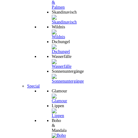
Skandinavisch
Wildnis
Dschungel
Wasserfälle
Sonnenuntergänge
Special
Glamour
Lippen
Boho
&
Mandala