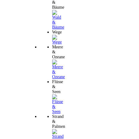
&
Bäume
Wege
Meere
&
Ozeane
Flüsse
&
Seen
Strand
&
Palmen