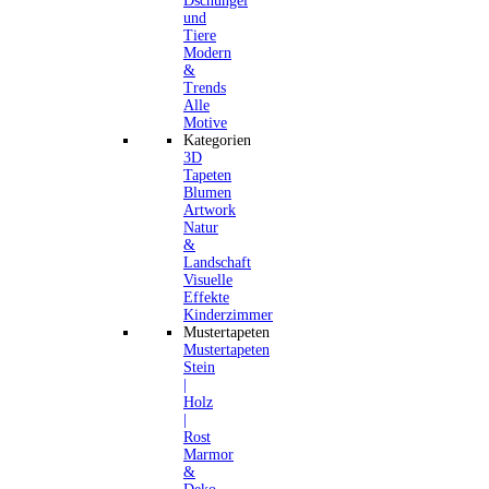
Dschungel
und
Tiere
Modern
&
Trends
Alle
Motive
Kategorien
3D
Tapeten
Blumen
Artwork
Natur
&
Landschaft
Visuelle
Effekte
Kinderzimmer
Mustertapeten
Mustertapeten
Stein
|
Holz
|
Rost
Marmor
&