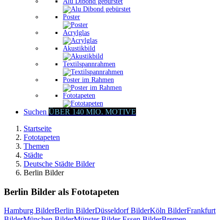
Alu Dibond gebürstet
Poster
Acrylglas
Akustikbild
Textilspannrahmen
Poster im Rahmen
Fototapeten
Suchen
ÜBER 140 MIO. MOTIVE
Startseite
Fototapeten
Themen
Städte
Deutsche Städte Bilder
Berlin Bilder
Berlin Bilder als Fototapeten
Hamburg Bilder
Berlin Bilder
Düsseldorf Bilder
Köln Bilder
Frankfurt
Bilder
München Bilder
Münster Bilder
Essen Bilder
Bremen