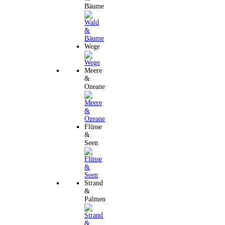
Bäume
Wege
Meere
&
Ozeane
Flüsse
&
Seen
Strand
&
Palmen