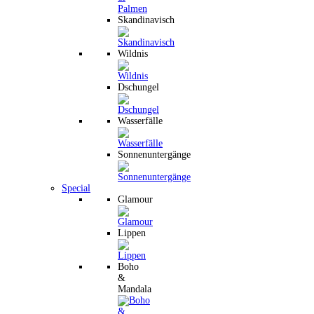
Skandinavisch
Wildnis
Dschungel
Wasserfälle
Sonnenuntergänge
Special
Glamour
Lippen
Boho
&
Mandala