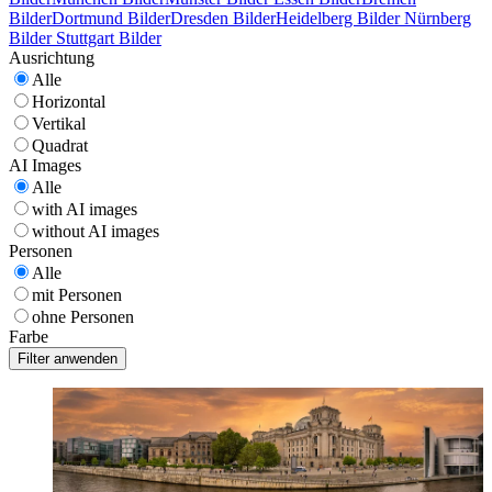
Bilder
Dortmund Bilder
Dresden Bilder
Heidelberg Bilder
Nürnberg
Bilder
Stuttgart Bilder
Ausrichtung
Alle
Horizontal
Vertikal
Quadrat
AI Images
Alle
with AI images
without AI images
Personen
Alle
mit Personen
ohne Personen
Farbe