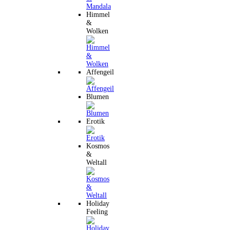
Himmel
&
Wolken
Affengeil
Blumen
Erotik
Kosmos
&
Weltall
Holiday
Feeling