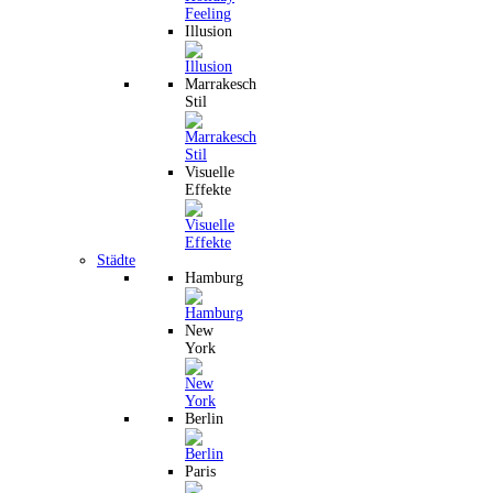
Illusion
Marrakesch
Stil
Visuelle
Effekte
Städte
Hamburg
New
York
Berlin
Paris