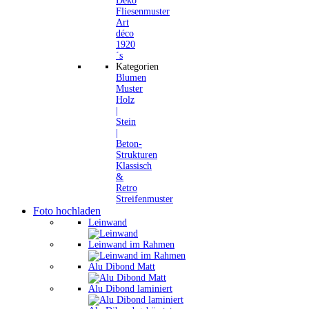
Deko
Fliesenmuster
Art
déco
1920
´s
Kategorien
Blumen
Muster
Holz
|
Stein
|
Beton-
Strukturen
Klassisch
&
Retro
Streifenmuster
Foto hochladen
Leinwand
Leinwand im Rahmen
Alu Dibond Matt
Alu Dibond laminiert