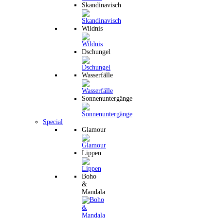
Skandinavisch
Wildnis
Dschungel
Wasserfälle
Sonnenuntergänge
Special
Glamour
Lippen
Boho
&
Mandala