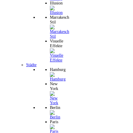
Illusion
Marrakesch
Stil
Visuelle
Effekte
Städte
Hamburg
New
York
Berlin
Paris