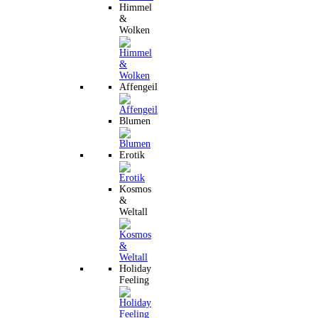
Himmel
&
Wolken
Affengeil
Blumen
Erotik
Kosmos
&
Weltall
Holiday
Feeling