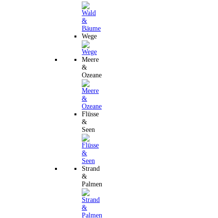
Wege
Meere
&
Ozeane
Flüsse
&
Seen
Strand
&
Palmen