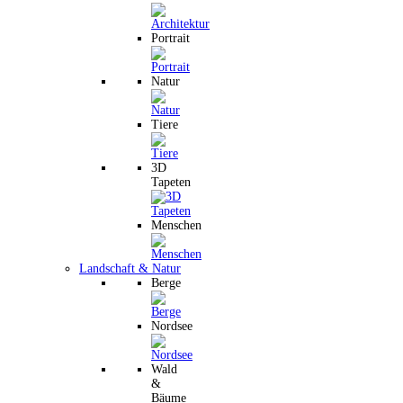
Portrait
Natur
Tiere
3D
Tapeten
Menschen
Landschaft & Natur
Berge
Nordsee
Wald
&
Bäume