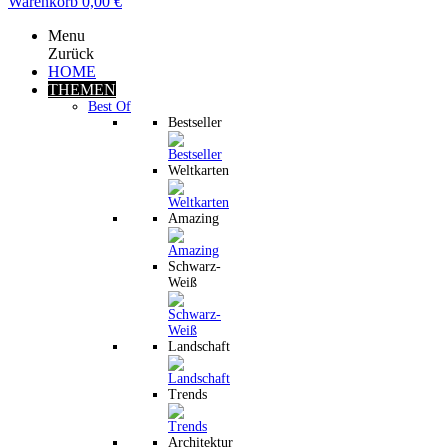
Warenkorb
0,00 €
Menu
Zurück
HOME
THEMEN
Best Of
Bestseller
Weltkarten
Amazing
Schwarz-
Weiß
Landschaft
Trends
Architektur